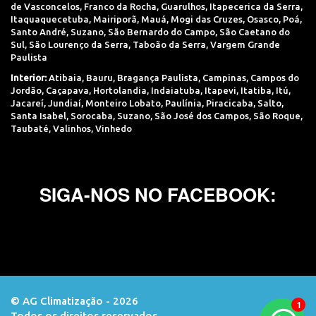
de Vasconcelos
,
Franco da Rocha
,
Guarulhos
,
Itapecerica da Serra
,
Itaquaquecetuba
,
Mairiporã
,
Mauá
,
Mogi das Cruzes
,
Osasco
,
Poá
,
Santo André
,
Suzano
,
São Bernardo do Campo
,
São Caetano do
Sul
,
São Lourenço da Serra
,
Taboão da Serra
,
Vargem Grande
Paulista
Interior:
Atibaia
,
Bauru
,
Bragança Paulista
,
Campinas
,
Campos do
Jordão
,
Caçapava
,
Hortolandia
,
Indaiatuba
,
Itapevi
,
Itatiba
,
Itú
,
Jacareí
,
Jundiaí
,
Monteiro Lobato
,
Paulínia
,
Piracicaba
,
Salto
,
Santa Isabel
,
Sorocaba
,
Suzano
,
São José dos Campos
,
São Roque
,
Taubaté
,
Valinhos
,
Vinhedo
SIGA-NOS NO FACEBOOK:
© AG Climatização - 2026
Todos os direitos reservados