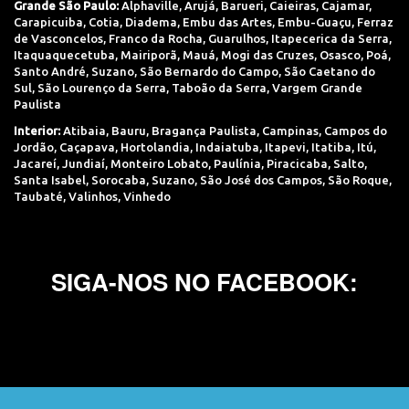
Grande São Paulo:
Alphaville
,
Arujá
,
Barueri
,
Caieiras
,
Cajamar
,
Carapicuiba
,
Cotia
,
Diadema
,
Embu das Artes
,
Embu-Guaçu
,
Ferraz
de Vasconcelos
,
Franco da Rocha
,
Guarulhos
,
Itapecerica da Serra
,
Itaquaquecetuba
,
Mairiporã
,
Mauá
,
Mogi das Cruzes
,
Osasco
,
Poá
,
Santo André
,
Suzano
,
São Bernardo do Campo
,
São Caetano do
Sul
,
São Lourenço da Serra
,
Taboão da Serra
,
Vargem Grande
Paulista
Interior:
Atibaia
,
Bauru
,
Bragança Paulista
,
Campinas
,
Campos do
Jordão
,
Caçapava
,
Hortolandia
,
Indaiatuba
,
Itapevi
,
Itatiba
,
Itú
,
Jacareí
,
Jundiaí
,
Monteiro Lobato
,
Paulínia
,
Piracicaba
,
Salto
,
Santa Isabel
,
Sorocaba
,
Suzano
,
São José dos Campos
,
São Roque
,
Taubaté
,
Valinhos
,
Vinhedo
SIGA-NOS NO FACEBOOK: