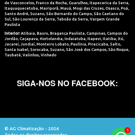
de Vasconcelos
,
Franco da Rocha
,
Guarulhos
,
Itapecerica da Serra
,
Itaquaquecetuba
,
Mairiporã
,
Mauá
,
Mogi das Cruzes
,
Osasco
,
Poá
,
Santo André
,
Suzano
,
São Bernardo do Campo
,
São Caetano do
Sul
,
São Lourenço da Serra
,
Taboão da Serra
,
Vargem Grande
Paulista
Interior:
Atibaia
,
Bauru
,
Bragança Paulista
,
Campinas
,
Campos do
Jordão
,
Caçapava
,
Hortolandia
,
Indaiatuba
,
Itapevi
,
Itatiba
,
Itú
,
Jacareí
,
Jundiaí
,
Monteiro Lobato
,
Paulínia
,
Piracicaba
,
Salto
,
Santa Isabel
,
Sorocaba
,
Suzano
,
São José dos Campos
,
São Roque
,
Taubaté
,
Valinhos
,
Vinhedo
SIGA-NOS NO FACEBOOK:
© AG Climatização - 2026
Todos os direitos reservados