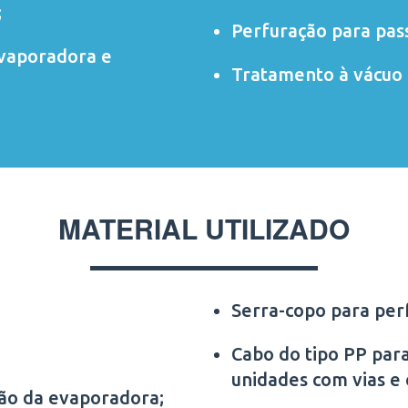
;
Perfuração para pas
evaporadora e
Tratamento à vácuo 
MATERIAL UTILIZADO
Serra-copo para per
Cabo do tipo PP para
unidades com vias e
ção da evaporadora;