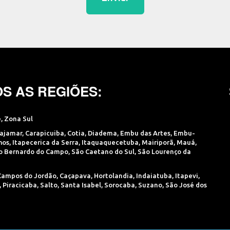
S AS REGIÕES:
e
,
Zona Sul
ajamar
,
Carapicuiba
,
Cotia
,
Diadema
,
Embu das Artes
,
Embu-
hos
,
Itapecerica da Serra
,
Itaquaquecetuba
,
Mairiporã
,
Mauá
,
o Bernardo do Campo
,
São Caetano do Sul
,
São Lourenço da
Campos do Jordão
,
Caçapava
,
Hortolandia
,
Indaiatuba
,
Itapevi
,
,
Piracicaba
,
Salto
,
Santa Isabel
,
Sorocaba
,
Suzano
,
São José dos