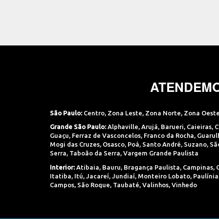
ATENDEMO
São Paulo:
Centro
,
Zona Leste
,
Zona Norte
,
Zona Oest
Grande São Paulo:
Alphaville
,
Arujá
,
Barueri
,
Caieiras
,
C
Guaçu
,
Ferraz de Vasconcelos
,
Franco da Rocha
,
Guarul
Mogi das Cruzes
,
Osasco
,
Poá
,
Santo André
,
Suzano
,
Sã
Serra
,
Taboão da Serra
,
Vargem Grande Paulista
Interior:
Atibaia
,
Bauru
,
Bragança Paulista
,
Campinas
,
Itatiba
,
Itú
,
Jacareí
,
Jundiaí
,
Monteiro Lobato
,
Paulínia
Campos
,
São Roque
,
Taubaté
,
Valinhos
,
Vinhedo