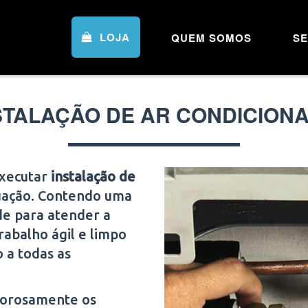
LOJA
QUEM SOMOS
SE
STALAÇÃO DE AR CONDICION
executar
instalação de
tuação. Contendo uma
de para atender a
rabalho ágil e limpo
o a todas as
igorosamente os