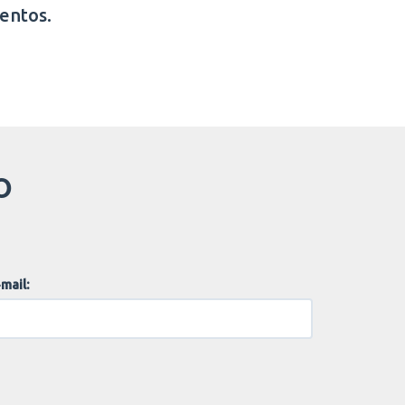
entos.
O
mail: