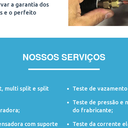
var a garantia dos
s e o perfeito
NOSSOS SERVIÇOS
t
,
multi split
e
split
Teste de vazamento 
Teste de pressão e 
radora;
do frabricante;
ensadora com suporte
Teste da corrente elé