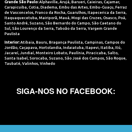
Grande São Paulo:
Alphaville
,
Arujá
,
Barueri
,
Caieiras
,
Cajamar
,
Carapicuiba
,
Cotia
,
Diadema
,
Embu das Artes
,
Embu-Guaçu
,
Ferraz
de Vasconcelos
,
Franco da Rocha
,
Guarulhos
,
Itapecerica da Serra
,
Itaquaquecetuba
,
Mairiporã
,
Mauá
,
Mogi das Cruzes
,
Osasco
,
Poá
,
Santo André
,
Suzano
,
São Bernardo do Campo
,
São Caetano do
Sul
,
São Lourenço da Serra
,
Taboão da Serra
,
Vargem Grande
Paulista
Interior:
Atibaia
,
Bauru
,
Bragança Paulista
,
Campinas
,
Campos do
Jordão
,
Caçapava
,
Hortolandia
,
Indaiatuba
,
Itapevi
,
Itatiba
,
Itú
,
Jacareí
,
Jundiaí
,
Monteiro Lobato
,
Paulínia
,
Piracicaba
,
Salto
,
Santa Isabel
,
Sorocaba
,
Suzano
,
São José dos Campos
,
São Roque
,
Taubaté
,
Valinhos
,
Vinhedo
SIGA-NOS NO FACEBOOK: