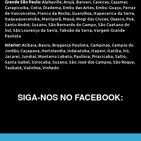
Grande São Paulo:
Alphaville
,
Arujá
,
Barueri
,
Caieiras
,
Cajamar
,
Carapicuiba
,
Cotia
,
Diadema
,
Embu das Artes
,
Embu-Guaçu
,
Ferraz
de Vasconcelos
,
Franco da Rocha
,
Guarulhos
,
Itapecerica da Serra
,
Itaquaquecetuba
,
Mairiporã
,
Mauá
,
Mogi das Cruzes
,
Osasco
,
Poá
,
Santo André
,
Suzano
,
São Bernardo do Campo
,
São Caetano do
Sul
,
São Lourenço da Serra
,
Taboão da Serra
,
Vargem Grande
Paulista
Interior:
Atibaia
,
Bauru
,
Bragança Paulista
,
Campinas
,
Campos do
Jordão
,
Caçapava
,
Hortolandia
,
Indaiatuba
,
Itapevi
,
Itatiba
,
Itú
,
Jacareí
,
Jundiaí
,
Monteiro Lobato
,
Paulínia
,
Piracicaba
,
Salto
,
Santa Isabel
,
Sorocaba
,
Suzano
,
São José dos Campos
,
São Roque
,
Taubaté
,
Valinhos
,
Vinhedo
SIGA-NOS NO FACEBOOK: