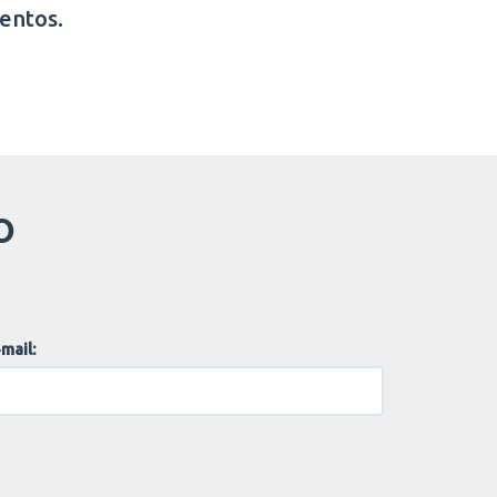
entos.
O
mail: