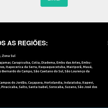
S AS REGIÕES:
e
,
Zona Sul
ajamar
,
Carapicuiba
,
Cotia
,
Diadema
,
Embu das Artes
,
Embu-
hos
,
Itapecerica da Serra
,
Itaquaquecetuba
,
Mairiporã
,
Mauá
,
o Bernardo do Campo
,
São Caetano do Sul
,
São Lourenço da
Campos do Jordão
,
Caçapava
,
Hortolandia
,
Indaiatuba
,
Itapevi
,
,
Piracicaba
,
Salto
,
Santa Isabel
,
Sorocaba
,
Suzano
,
São José dos