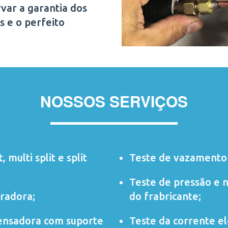
var a garantia dos
s e o perfeito
NOSSOS SERVIÇOS
t
,
multi split
e
split
Teste de vazamento 
Teste de pressão e 
radora;
do frabricante;
ensadora com suporte
Teste da corrente elé