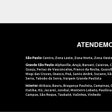
ATENDEMO
São Paulo:
Centro
,
Zona Leste
,
Zona Norte
,
Zona Oest
Grande São Paulo:
Alphaville
,
Arujá
,
Barueri
,
Caieiras
,
C
Guaçu
,
Ferraz de Vasconcelos
,
Franco da Rocha
,
Guarul
Mogi das Cruzes
,
Osasco
,
Poá
,
Santo André
,
Suzano
,
Sã
Serra
,
Taboão da Serra
,
Vargem Grande Paulista
Interior:
Atibaia
,
Bauru
,
Bragança Paulista
,
Campinas
,
Itatiba
,
Itú
,
Jacareí
,
Jundiaí
,
Monteiro Lobato
,
Paulínia
Campos
,
São Roque
,
Taubaté
,
Valinhos
,
Vinhedo