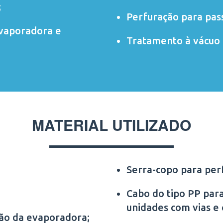
;
Perfuração para pas
evaporadora e
Tratamento à vácuo 
MATERIAL UTILIZADO
Serra-copo para per
Cabo do tipo PP para
unidades com vias e
ção da evaporadora;