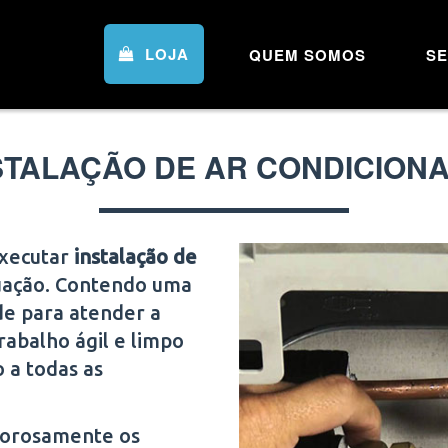
LOJA
QUEM SOMOS
SE
STALAÇÃO DE AR CONDICION
executar
instalação de
tuação. Contendo uma
de para atender a
rabalho ágil e limpo
o a todas as
igorosamente os