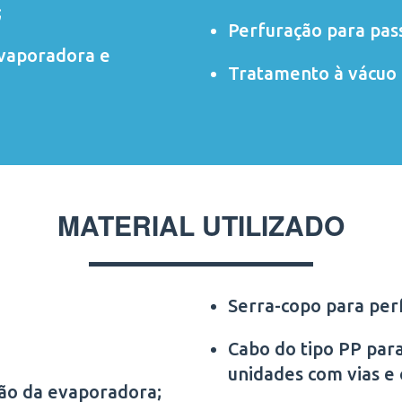
;
Perfuração para pas
evaporadora e
Tratamento à vácuo 
MATERIAL UTILIZADO
Serra-copo para per
Cabo do tipo PP para
unidades com vias e
ção da evaporadora;