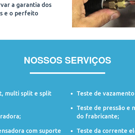
var a garantia dos
s e o perfeito
NOSSOS SERVIÇOS
t
,
multi split
e
split
Teste de vazamento 
Teste de pressão e 
radora;
do frabricante;
ensadora com suporte
Teste da corrente elé