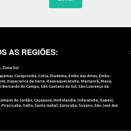
S AS REGIÕES:
e
,
Zona Sul
ajamar
,
Carapicuiba
,
Cotia
,
Diadema
,
Embu das Artes
,
Embu-
hos
,
Itapecerica da Serra
,
Itaquaquecetuba
,
Mairiporã
,
Mauá
,
o Bernardo do Campo
,
São Caetano do Sul
,
São Lourenço da
Campos do Jordão
,
Caçapava
,
Hortolandia
,
Indaiatuba
,
Itapevi
,
,
Piracicaba
,
Salto
,
Santa Isabel
,
Sorocaba
,
Suzano
,
São José dos