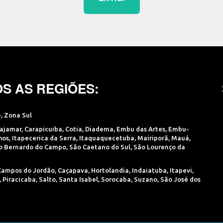
S AS REGIÕES:
e
,
Zona Sul
ajamar
,
Carapicuiba
,
Cotia
,
Diadema
,
Embu das Artes
,
Embu-
hos
,
Itapecerica da Serra
,
Itaquaquecetuba
,
Mairiporã
,
Mauá
,
o Bernardo do Campo
,
São Caetano do Sul
,
São Lourenço da
Campos do Jordão
,
Caçapava
,
Hortolandia
,
Indaiatuba
,
Itapevi
,
,
Piracicaba
,
Salto
,
Santa Isabel
,
Sorocaba
,
Suzano
,
São José dos