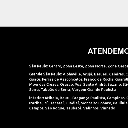
ATENDEMO
São Paulo:
Centro
,
Zona Leste
,
Zona Norte
,
Zona Oest
Grande São Paulo:
Alphaville
,
Arujá
,
Barueri
,
Caieiras
,
C
Guaçu
,
Ferraz de Vasconcelos
,
Franco da Rocha
,
Guarul
Mogi das Cruzes
,
Osasco
,
Poá
,
Santo André
,
Suzano
,
Sã
Serra
,
Taboão da Serra
,
Vargem Grande Paulista
Interior:
Atibaia
,
Bauru
,
Bragança Paulista
,
Campinas
,
Itatiba
,
Itú
,
Jacareí
,
Jundiaí
,
Monteiro Lobato
,
Paulínia
Campos
,
São Roque
,
Taubaté
,
Valinhos
,
Vinhedo