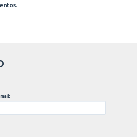
entos.
O
mail: