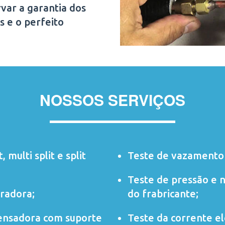
var a garantia dos
s e o perfeito
NOSSOS SERVIÇOS
t
,
multi split
e
split
Teste de vazamento 
Teste de pressão e 
radora;
do frabricante;
ensadora com suporte
Teste da corrente elé