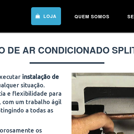
LOJA
QUEM SOMOS
SE
O DE AR CONDICIONADO SPLI
executar
instalação de
alquer situação.
 e flexibilidade para
s, com um trabalho ágil
atingindo a todas as
igorosamente os