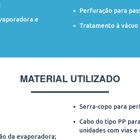
;
Perfuração para pas
evaporadora e
Tratamento à vácuo 
MATERIAL UTILIZADO
Serra-copo para per
Cabo do tipo PP para
unidades com vias e
ção da evaporadora;