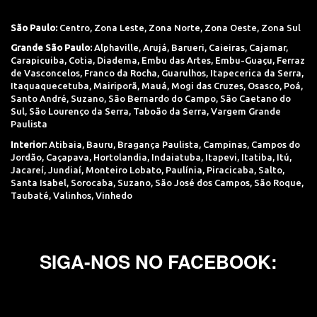
São Paulo:
Centro
,
Zona Leste
,
Zona Norte
,
Zona Oeste
,
Zona Sul
Grande São Paulo:
Alphaville
,
Arujá
,
Barueri
,
Caieiras
,
Cajamar
,
Carapicuiba
,
Cotia
,
Diadema
,
Embu das Artes
,
Embu-Guaçu
,
Ferraz
de Vasconcelos
,
Franco da Rocha
,
Guarulhos
,
Itapecerica da Serra
,
Itaquaquecetuba
,
Mairiporã
,
Mauá
,
Mogi das Cruzes
,
Osasco
,
Poá
,
Santo André
,
Suzano
,
São Bernardo do Campo
,
São Caetano do
Sul
,
São Lourenço da Serra
,
Taboão da Serra
,
Vargem Grande
Paulista
Interior:
Atibaia
,
Bauru
,
Bragança Paulista
,
Campinas
,
Campos do
Jordão
,
Caçapava
,
Hortolandia
,
Indaiatuba
,
Itapevi
,
Itatiba
,
Itú
,
Jacareí
,
Jundiaí
,
Monteiro Lobato
,
Paulínia
,
Piracicaba
,
Salto
,
Santa Isabel
,
Sorocaba
,
Suzano
,
São José dos Campos
,
São Roque
,
Taubaté
,
Valinhos
,
Vinhedo
SIGA-NOS NO FACEBOOK: