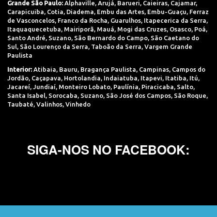
Grande São Paulo:
Alphaville
,
Arujá
,
Barueri
,
Caieiras
,
Cajamar
,
Carapicuiba
,
Cotia
,
Diadema
,
Embu das Artes
,
Embu-Guaçu
,
Ferraz
de Vasconcelos
,
Franco da Rocha
,
Guarulhos
,
Itapecerica da Serra
,
Itaquaquecetuba
,
Mairiporã
,
Mauá
,
Mogi das Cruzes
,
Osasco
,
Poá
,
Santo André
,
Suzano
,
São Bernardo do Campo
,
São Caetano do
Sul
,
São Lourenço da Serra
,
Taboão da Serra
,
Vargem Grande
Paulista
Interior:
Atibaia
,
Bauru
,
Bragança Paulista
,
Campinas
,
Campos do
Jordão
,
Caçapava
,
Hortolandia
,
Indaiatuba
,
Itapevi
,
Itatiba
,
Itú
,
Jacareí
,
Jundiaí
,
Monteiro Lobato
,
Paulínia
,
Piracicaba
,
Salto
,
Santa Isabel
,
Sorocaba
,
Suzano
,
São José dos Campos
,
São Roque
,
Taubaté
,
Valinhos
,
Vinhedo
SIGA-NOS NO FACEBOOK: