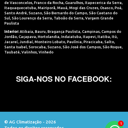
de Vasconcelos
,
Franco da Rocha
,
Guarulhos
,
Itapecerica da Serra
,
Itaquaquecetuba
,
Mairiporã
,
Mauá
,
Mogi das Cruzes
,
Osasco
,
Poá
,
Santo André
,
Suzano
,
São Bernardo do Campo
,
São Caetano do
Sul
,
São Lourenço da Serra
,
Taboão da Serra
,
Vargem Grande
Paulista
Interior:
Atibaia
,
Bauru
,
Bragança Paulista
,
Campinas
,
Campos do
Jordão
,
Caçapava
,
Hortolandia
,
Indaiatuba
,
Itapevi
,
Itatiba
,
Itú
,
Jacareí
,
Jundiaí
,
Monteiro Lobato
,
Paulínia
,
Piracicaba
,
Salto
,
Santa Isabel
,
Sorocaba
,
Suzano
,
São José dos Campos
,
São Roque
,
Taubaté
,
Valinhos
,
Vinhedo
SIGA-NOS NO FACEBOOK:
© AG Climatização - 2026
Todos os direitos reservados