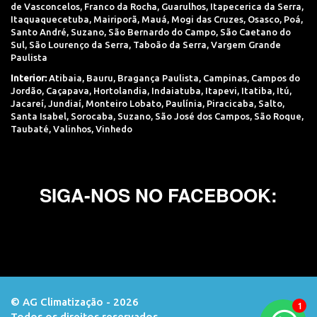
de Vasconcelos
,
Franco da Rocha
,
Guarulhos
,
Itapecerica da Serra
,
Itaquaquecetuba
,
Mairiporã
,
Mauá
,
Mogi das Cruzes
,
Osasco
,
Poá
,
Santo André
,
Suzano
,
São Bernardo do Campo
,
São Caetano do
Sul
,
São Lourenço da Serra
,
Taboão da Serra
,
Vargem Grande
Paulista
Interior:
Atibaia
,
Bauru
,
Bragança Paulista
,
Campinas
,
Campos do
Jordão
,
Caçapava
,
Hortolandia
,
Indaiatuba
,
Itapevi
,
Itatiba
,
Itú
,
Jacareí
,
Jundiaí
,
Monteiro Lobato
,
Paulínia
,
Piracicaba
,
Salto
,
Santa Isabel
,
Sorocaba
,
Suzano
,
São José dos Campos
,
São Roque
,
Taubaté
,
Valinhos
,
Vinhedo
SIGA-NOS NO FACEBOOK:
© AG Climatização - 2026
Todos os direitos reservados