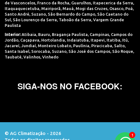
de Vasconcelos
,
Franco da Rocha
,
Guarulhos
,
Itapecerica da Serra
,
Itaquaquecetuba
,
Mairiporã
,
Mauá
,
Mogi das Cruzes
,
Osasco
,
Poá
,
Santo André
,
Suzano
,
São Bernardo do Campo
,
São Caetano do
Sul
,
São Lourenço da Serra
,
Taboão da Serra
,
Vargem Grande
Paulista
Interior:
Atibaia
,
Bauru
,
Bragança Paulista
,
Campinas
,
Campos do
Jordão
,
Caçapava
,
Hortolandia
,
Indaiatuba
,
Itapevi
,
Itatiba
,
Itú
,
Jacareí
,
Jundiaí
,
Monteiro Lobato
,
Paulínia
,
Piracicaba
,
Salto
,
Santa Isabel
,
Sorocaba
,
Suzano
,
São José dos Campos
,
São Roque
,
Taubaté
,
Valinhos
,
Vinhedo
SIGA-NOS NO FACEBOOK:
© AG Climatização - 2026
Todos os direitos reservados