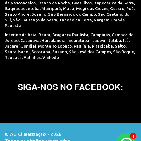
de Vasconcelos
,
Franco da Rocha
,
Guarulhos
,
Itapecerica da Serra
,
Itaquaquecetuba
,
Mairiporã
,
Mauá
,
Mogi das Cruzes
,
Osasco
,
Poá
,
Santo André
,
Suzano
,
São Bernardo do Campo
,
São Caetano do
Sul
,
São Lourenço da Serra
,
Taboão da Serra
,
Vargem Grande
Paulista
Interior:
Atibaia
,
Bauru
,
Bragança Paulista
,
Campinas
,
Campos do
Jordão
,
Caçapava
,
Hortolandia
,
Indaiatuba
,
Itapevi
,
Itatiba
,
Itú
,
Jacareí
,
Jundiaí
,
Monteiro Lobato
,
Paulínia
,
Piracicaba
,
Salto
,
Santa Isabel
,
Sorocaba
,
Suzano
,
São José dos Campos
,
São Roque
,
Taubaté
,
Valinhos
,
Vinhedo
SIGA-NOS NO FACEBOOK:
© AG Climatização - 2026
Todos os direitos reservados