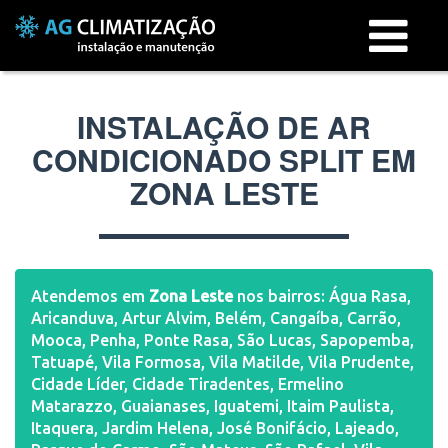
Menu
INSTALAÇÃO DE AR
CONDICIONADO SPLIT EM
ZONA LESTE
Atendemos em
Zona Leste
nos bairros: Água Rasa,
Aricanduva, Artur Alvim, Belém, Cangaíba, Carrão,
Mooca, Penha, Ponte Rasa, São Lucas, Sapopemba,
Tatuapé, Vila Formosa, Vila Matilde, Vila Prudente,
Cidade Líder, Cidade Tiradentes, Ermelino
Matarazzo, Guaianases, Iguatemi, Itaim Paulista,
Itaquera, Jardim Helena, José Bonifácio, Lajeado,