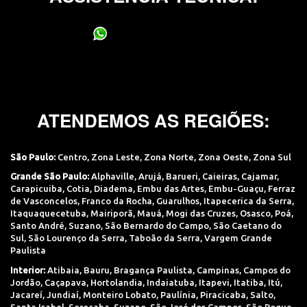
(11) 95400-0706
ATENDEMOS AS REGIÕES:
São Paulo:
Centro
,
Zona Leste
,
Zona Norte
,
Zona Oeste
,
Zona Sul
Grande São Paulo:
Alphaville
,
Arujá
,
Barueri
,
Caieiras
,
Cajamar
,
Carapicuiba
,
Cotia
,
Diadema
,
Embu das Artes
,
Embu-Guaçu
,
Ferraz
de Vasconcelos
,
Franco da Rocha
,
Guarulhos
,
Itapecerica da Serra
,
Itaquaquecetuba
,
Mairiporã
,
Mauá
,
Mogi das Cruzes
,
Osasco
,
Poá
,
Santo André
,
Suzano
,
São Bernardo do Campo
,
São Caetano do
Sul
,
São Lourenço da Serra
,
Taboão da Serra
,
Vargem Grande
Paulista
Interior:
Atibaia
,
Bauru
,
Bragança Paulista
,
Campinas
,
Campos do
Jordão
,
Caçapava
,
Hortolandia
,
Indaiatuba
,
Itapevi
,
Itatiba
,
Itú
,
Jacareí
,
Jundiaí
,
Monteiro Lobato
,
Paulínia
,
Piracicaba
,
Salto
,
Santa Isabel
,
Sorocaba
,
Suzano
,
São José dos Campos
,
São Roque
,