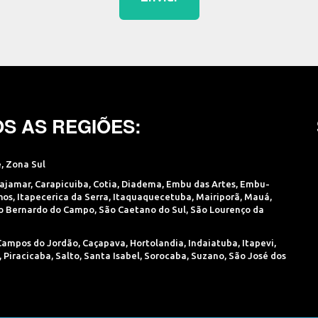
S AS REGIÕES:
e
,
Zona Sul
ajamar
,
Carapicuiba
,
Cotia
,
Diadema
,
Embu das Artes
,
Embu-
hos
,
Itapecerica da Serra
,
Itaquaquecetuba
,
Mairiporã
,
Mauá
,
o Bernardo do Campo
,
São Caetano do Sul
,
São Lourenço da
Campos do Jordão
,
Caçapava
,
Hortolandia
,
Indaiatuba
,
Itapevi
,
,
Piracicaba
,
Salto
,
Santa Isabel
,
Sorocaba
,
Suzano
,
São José dos