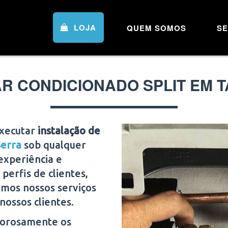
LOJA
QUEM SOMOS
SE
AR CONDICIONADO SPLIT EM 
executar
instalação de
Serra
sob qualquer
experiência e
perfis de clientes,
amos nossos serviços
nossos clientes.
igorosamente os