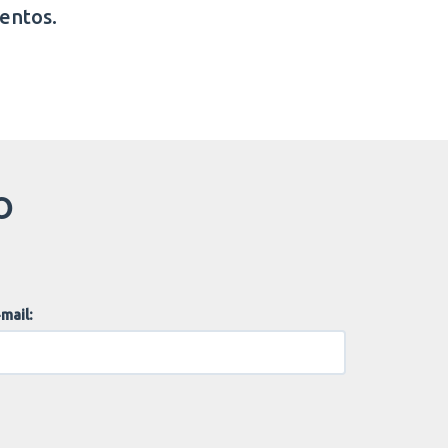
entos.
O
mail: