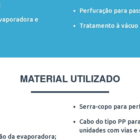
;
Perfuração para pas
evaporadora e
Tratamento à vácuo 
MATERIAL UTILIZADO
Serra-copo para per
Cabo do tipo PP para
unidades com vias e
ção da evaporadora;