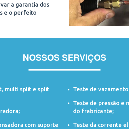
var a garantia dos
s e o perfeito
NOSSOS SERVIÇOS
t
,
multi split
e
split
Teste de vazamento 
Teste de pressão e 
radora;
do frabricante;
ensadora com suporte
Teste da corrente elé