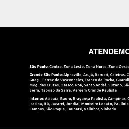
ATENDEMO
São Paulo:
Centro
,
Zona Leste
,
Zona Norte
,
Zona Oest
Grande São Paulo:
Alphaville
,
Arujá
,
Barueri
,
Caieiras
,
C
Guaçu
,
Ferraz de Vasconcelos
,
Franco da Rocha
,
Guarul
Mogi das Cruzes
,
Osasco
,
Poá
,
Santo André
,
Suzano
,
Sã
Serra
,
Taboão da Serra
,
Vargem Grande Paulista
Interior:
Atibaia
,
Bauru
,
Bragança Paulista
,
Campinas
,
Itatiba
,
Itú
,
Jacareí
,
Jundiaí
,
Monteiro Lobato
,
Paulínia
Campos
,
São Roque
,
Taubaté
,
Valinhos
,
Vinhedo