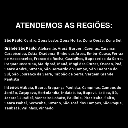
ATENDEMOS AS REGIÕES:
São Paulo:
Centro
,
Zona Leste
,
Zona Norte
,
Zona Oeste
,
Zona Sul
Grande São Paulo:
Alphaville
,
Arujá
,
Barueri
,
Caieiras
,
Cajamar
,
Carapicuiba
,
Cotia
,
Diadema
,
Embu das Artes
,
Embu-Guaçu
,
Ferraz
de Vasconcelos
,
Franco da Rocha
,
Guarulhos
,
Itapecerica da Serra
,
Itaquaquecetuba
,
Mairiporã
,
Mauá
,
Mogi das Cruzes
,
Osasco
,
Poá
,
Santo André
,
Suzano
,
São Bernardo do Campo
,
São Caetano do
Sul
,
São Lourenço da Serra
,
Taboão da Serra
,
Vargem Grande
Paulista
Interior:
Atibaia
,
Bauru
,
Bragança Paulista
,
Campinas
,
Campos do
Jordão
,
Caçapava
,
Hortolandia
,
Indaiatuba
,
Itapevi
,
Itatiba
,
Itú
,
Jacareí
,
Jundiaí
,
Monteiro Lobato
,
Paulínia
,
Piracicaba
,
Salto
,
Santa Isabel
,
Sorocaba
,
Suzano
,
São José dos Campos
,
São Roque
,
Taubaté
,
Valinhos
,
Vinhedo