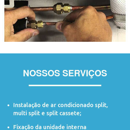
NOSSOS SERVIÇOS
Instalação de ar condicionado
split
,
multi split
e
split cassete
;
Fixação da unidade interna