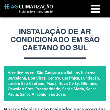
Menu
INSTALAÇÃO DE AR
CONDICIONADO EM SÃO
CAETANO DO SUL
Atendemos em
São Caetano do Sul
nos bairros:
Barcelona, Boa Vista, Centro, Cerâmica, Fundação,
Jardim São Caetano, Mauá, Nova Gerty, Olímpico,
Oswaldo Cruz, Prosperidade, Santa Maria, Santa
Paula, Santo Antônio, São José.
Nossos técnicos são treinados para executar