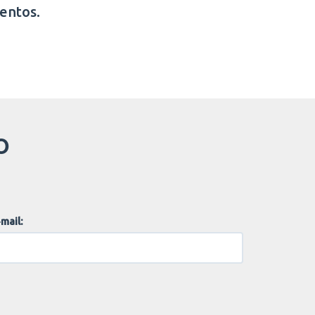
entos.
O
mail: