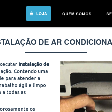
LOJA
QUEM SOMOS
SE
STALAÇÃO DE AR CONDICION
executar
instalação de
tuação. Contendo uma
de para atender a
rabalho ágil e limpo
o a todas as
igorosamente os