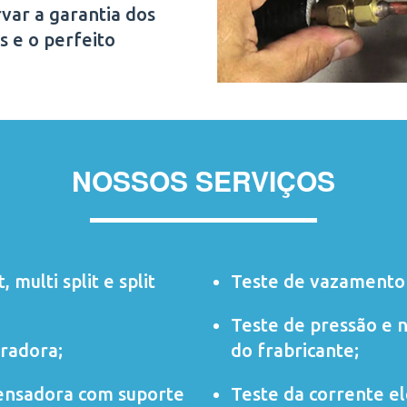
var a garantia dos
s e o perfeito
NOSSOS SERVIÇOS
t
,
multi split
e
split
Teste de vazamento 
Teste de pressão e 
radora;
do frabricante;
ensadora com suporte
Teste da corrente elé