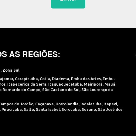
S AS REGIÕES:
e
,
Zona Sul
ajamar
,
Carapicuiba
,
Cotia
,
Diadema
,
Embu das Artes
,
Embu-
hos
,
Itapecerica da Serra
,
Itaquaquecetuba
,
Mairiporã
,
Mauá
,
o Bernardo do Campo
,
São Caetano do Sul
,
São Lourenço da
Campos do Jordão
,
Caçapava
,
Hortolandia
,
Indaiatuba
,
Itapevi
,
,
Piracicaba
,
Salto
,
Santa Isabel
,
Sorocaba
,
Suzano
,
São José dos