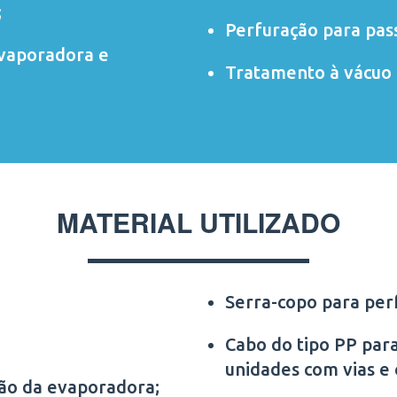
;
Perfuração para pas
evaporadora e
Tratamento à vácuo 
MATERIAL UTILIZADO
Serra-copo para per
Cabo do tipo PP para
unidades com vias e
ção da evaporadora;