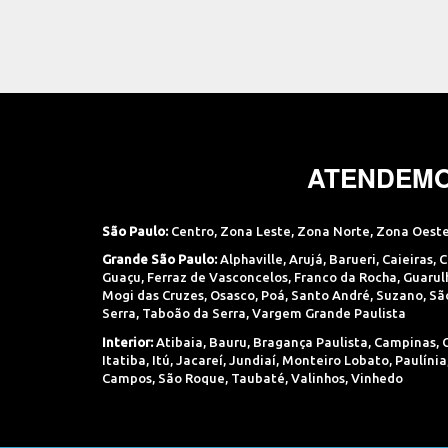
ATENDEMO
São Paulo:
Centro
,
Zona Leste
,
Zona Norte
,
Zona Oest
Grande São Paulo:
Alphaville
,
Arujá
,
Barueri
,
Caieiras
,
C
Guaçu
,
Ferraz de Vasconcelos
,
Franco da Rocha
,
Guarul
Mogi das Cruzes
,
Osasco
,
Poá
,
Santo André
,
Suzano
,
Sã
Serra
,
Taboão da Serra
,
Vargem Grande Paulista
Interior:
Atibaia
,
Bauru
,
Bragança Paulista
,
Campinas
,
Itatiba
,
Itú
,
Jacareí
,
Jundiaí
,
Monteiro Lobato
,
Paulínia
Campos
,
São Roque
,
Taubaté
,
Valinhos
,
Vinhedo