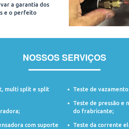
var a garantia dos
s e o perfeito
NOSSOS SERVIÇOS
t
,
multi split
e
split
Teste de vazamento 
Teste de pressão e 
radora;
do frabricante;
ensadora com suporte
Teste da corrente elé