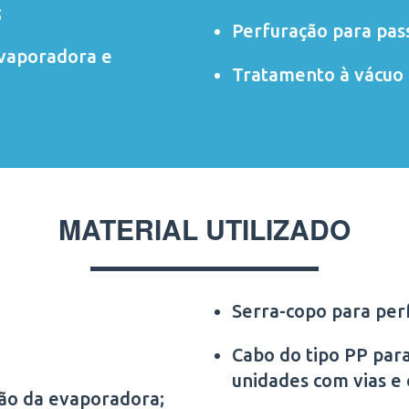
;
Perfuração para pas
evaporadora e
Tratamento à vácuo 
MATERIAL UTILIZADO
Serra-copo para per
Cabo do tipo PP para
unidades com vias e
ção da evaporadora;