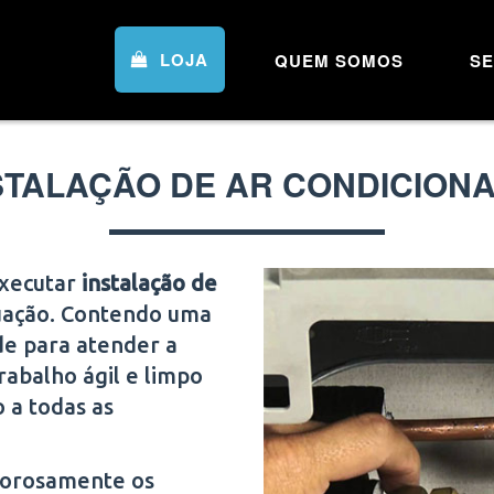
LOJA
QUEM SOMOS
SE
STALAÇÃO DE AR CONDICION
executar
instalação de
tuação. Contendo uma
de para atender a
rabalho ágil e limpo
o a todas as
igorosamente os