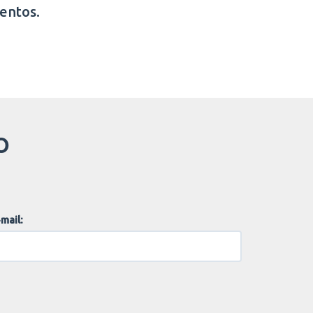
entos.
O
mail: