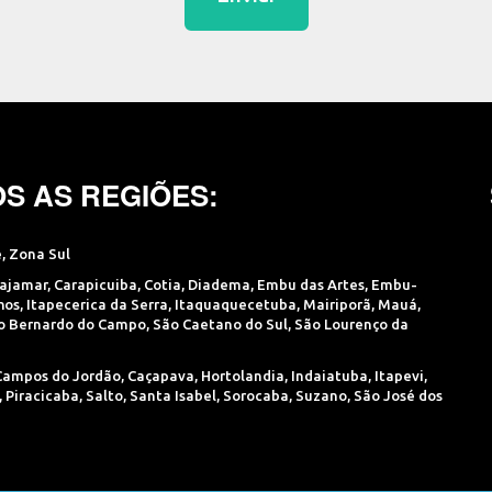
S AS REGIÕES:
e
,
Zona Sul
ajamar
,
Carapicuiba
,
Cotia
,
Diadema
,
Embu das Artes
,
Embu-
hos
,
Itapecerica da Serra
,
Itaquaquecetuba
,
Mairiporã
,
Mauá
,
o Bernardo do Campo
,
São Caetano do Sul
,
São Lourenço da
Campos do Jordão
,
Caçapava
,
Hortolandia
,
Indaiatuba
,
Itapevi
,
,
Piracicaba
,
Salto
,
Santa Isabel
,
Sorocaba
,
Suzano
,
São José dos