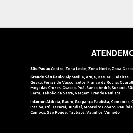
ATENDEMO
São Paulo:
Centro
,
Zona Leste
,
Zona Norte
,
Zona Oest
Grande São Paulo:
Alphaville
,
Arujá
,
Barueri
,
Caieiras
,
C
Guaçu
,
Ferraz de Vasconcelos
,
Franco da Rocha
,
Guarul
Mogi das Cruzes
,
Osasco
,
Poá
,
Santo André
,
Suzano
,
Sã
Serra
,
Taboão da Serra
,
Vargem Grande Paulista
Interior:
Atibaia
,
Bauru
,
Bragança Paulista
,
Campinas
,
Itatiba
,
Itú
,
Jacareí
,
Jundiaí
,
Monteiro Lobato
,
Paulínia
Campos
,
São Roque
,
Taubaté
,
Valinhos
,
Vinhedo