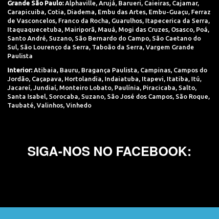
Grande São Paulo:
Alphaville
,
Arujá
,
Barueri
,
Caieiras
,
Cajamar
,
Carapicuiba
,
Cotia
,
Diadema
,
Embu das Artes
,
Embu-Guaçu
,
Ferraz
de Vasconcelos
,
Franco da Rocha
,
Guarulhos
,
Itapecerica da Serra
,
Itaquaquecetuba
,
Mairiporã
,
Mauá
,
Mogi das Cruzes
,
Osasco
,
Poá
,
Santo André
,
Suzano
,
São Bernardo do Campo
,
São Caetano do
Sul
,
São Lourenço da Serra
,
Taboão da Serra
,
Vargem Grande
Paulista
Interior:
Atibaia
,
Bauru
,
Bragança Paulista
,
Campinas
,
Campos do
Jordão
,
Caçapava
,
Hortolandia
,
Indaiatuba
,
Itapevi
,
Itatiba
,
Itú
,
Jacareí
,
Jundiaí
,
Monteiro Lobato
,
Paulínia
,
Piracicaba
,
Salto
,
Santa Isabel
,
Sorocaba
,
Suzano
,
São José dos Campos
,
São Roque
,
Taubaté
,
Valinhos
,
Vinhedo
SIGA-NOS NO FACEBOOK: