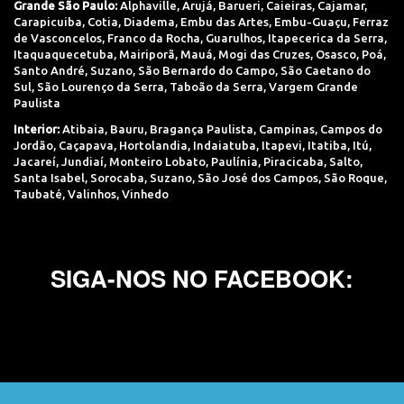
Grande São Paulo:
Alphaville
,
Arujá
,
Barueri
,
Caieiras
,
Cajamar
,
Carapicuiba
,
Cotia
,
Diadema
,
Embu das Artes
,
Embu-Guaçu
,
Ferraz
de Vasconcelos
,
Franco da Rocha
,
Guarulhos
,
Itapecerica da Serra
,
Itaquaquecetuba
,
Mairiporã
,
Mauá
,
Mogi das Cruzes
,
Osasco
,
Poá
,
Santo André
,
Suzano
,
São Bernardo do Campo
,
São Caetano do
Sul
,
São Lourenço da Serra
,
Taboão da Serra
,
Vargem Grande
Paulista
Interior:
Atibaia
,
Bauru
,
Bragança Paulista
,
Campinas
,
Campos do
Jordão
,
Caçapava
,
Hortolandia
,
Indaiatuba
,
Itapevi
,
Itatiba
,
Itú
,
Jacareí
,
Jundiaí
,
Monteiro Lobato
,
Paulínia
,
Piracicaba
,
Salto
,
Santa Isabel
,
Sorocaba
,
Suzano
,
São José dos Campos
,
São Roque
,
Taubaté
,
Valinhos
,
Vinhedo
SIGA-NOS NO FACEBOOK: