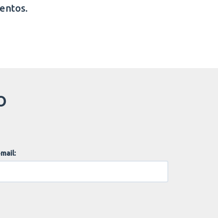
entos.
O
mail: