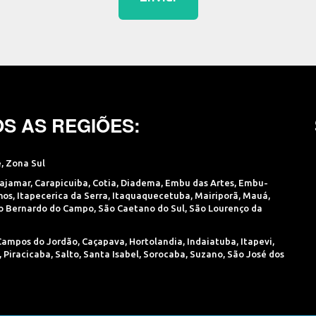
S AS REGIÕES:
e
,
Zona Sul
ajamar
,
Carapicuiba
,
Cotia
,
Diadema
,
Embu das Artes
,
Embu-
hos
,
Itapecerica da Serra
,
Itaquaquecetuba
,
Mairiporã
,
Mauá
,
o Bernardo do Campo
,
São Caetano do Sul
,
São Lourenço da
Campos do Jordão
,
Caçapava
,
Hortolandia
,
Indaiatuba
,
Itapevi
,
,
Piracicaba
,
Salto
,
Santa Isabel
,
Sorocaba
,
Suzano
,
São José dos