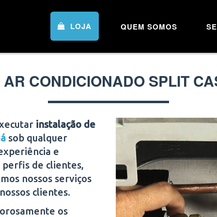
LOJA
QUEM SOMOS
SE
 AR CONDICIONADO SPLIT C
executar
instalação de
á
sob qualquer
experiência e
perfis de clientes,
amos nossos serviços
nossos clientes.
igorosamente os