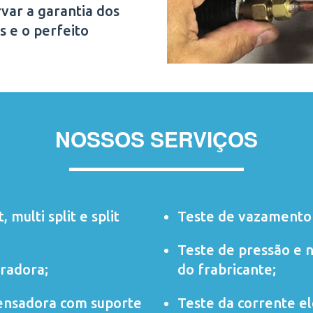
var a garantia dos
s e o perfeito
NOSSOS SERVIÇOS
t
,
multi split
e
split
Teste de vazamento 
Teste de pressão e 
radora;
do frabricante;
ensadora com suporte
Teste da corrente elé