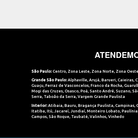
ATENDEMO
São Paulo:
Centro
,
Zona Leste
,
Zona Norte
,
Zona Oest
Grande São Paulo:
Alphaville
,
Arujá
,
Barueri
,
Caieiras
,
C
Guaçu
,
Ferraz de Vasconcelos
,
Franco da Rocha
,
Guarul
Mogi das Cruzes
,
Osasco
,
Poá
,
Santo André
,
Suzano
,
Sã
Serra
,
Taboão da Serra
,
Vargem Grande Paulista
Interior:
Atibaia
,
Bauru
,
Bragança Paulista
,
Campinas
,
Itatiba
,
Itú
,
Jacareí
,
Jundiaí
,
Monteiro Lobato
,
Paulínia
Campos
,
São Roque
,
Taubaté
,
Valinhos
,
Vinhedo