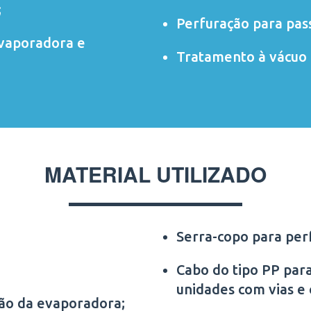
;
Perfuração para pas
evaporadora e
Tratamento à vácuo 
MATERIAL UTILIZADO
Serra-copo para per
Cabo do tipo PP para
unidades com vias e
ção da evaporadora;