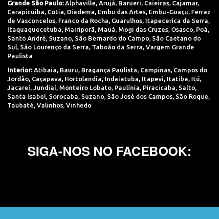
Grande São Paulo:
Alphaville
,
Arujá
,
Barueri
,
Caieiras
,
Cajamar
,
Carapicuiba
,
Cotia
,
Diadema
,
Embu das Artes
,
Embu-Guaçu
,
Ferraz
de Vasconcelos
,
Franco da Rocha
,
Guarulhos
,
Itapecerica da Serra
,
Itaquaquecetuba
,
Mairiporã
,
Mauá
,
Mogi das Cruzes
,
Osasco
,
Poá
,
Santo André
,
Suzano
,
São Bernardo do Campo
,
São Caetano do
Sul
,
São Lourenço da Serra
,
Taboão da Serra
,
Vargem Grande
Paulista
Interior:
Atibaia
,
Bauru
,
Bragança Paulista
,
Campinas
,
Campos do
Jordão
,
Caçapava
,
Hortolandia
,
Indaiatuba
,
Itapevi
,
Itatiba
,
Itú
,
Jacareí
,
Jundiaí
,
Monteiro Lobato
,
Paulínia
,
Piracicaba
,
Salto
,
Santa Isabel
,
Sorocaba
,
Suzano
,
São José dos Campos
,
São Roque
,
Taubaté
,
Valinhos
,
Vinhedo
SIGA-NOS NO FACEBOOK: