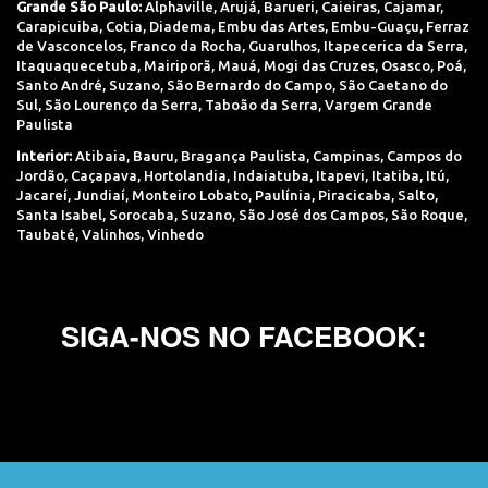
Grande São Paulo:
Alphaville
,
Arujá
,
Barueri
,
Caieiras
,
Cajamar
,
Carapicuiba
,
Cotia
,
Diadema
,
Embu das Artes
,
Embu-Guaçu
,
Ferraz
de Vasconcelos
,
Franco da Rocha
,
Guarulhos
,
Itapecerica da Serra
,
Itaquaquecetuba
,
Mairiporã
,
Mauá
,
Mogi das Cruzes
,
Osasco
,
Poá
,
Santo André
,
Suzano
,
São Bernardo do Campo
,
São Caetano do
Sul
,
São Lourenço da Serra
,
Taboão da Serra
,
Vargem Grande
Paulista
Interior:
Atibaia
,
Bauru
,
Bragança Paulista
,
Campinas
,
Campos do
Jordão
,
Caçapava
,
Hortolandia
,
Indaiatuba
,
Itapevi
,
Itatiba
,
Itú
,
Jacareí
,
Jundiaí
,
Monteiro Lobato
,
Paulínia
,
Piracicaba
,
Salto
,
Santa Isabel
,
Sorocaba
,
Suzano
,
São José dos Campos
,
São Roque
,
Taubaté
,
Valinhos
,
Vinhedo
SIGA-NOS NO FACEBOOK: