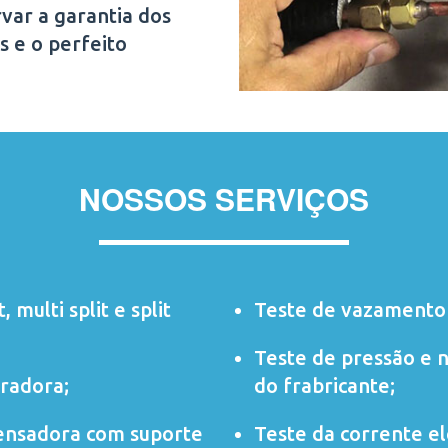
var a garantia dos
s e o perfeito
NOSSOS SERVIÇOS
t
,
multi split
e
split
Teste de vazamento 
Teste de pressão e 
radora;
do frabricante;
ensadora com suporte
Teste da corrente elé