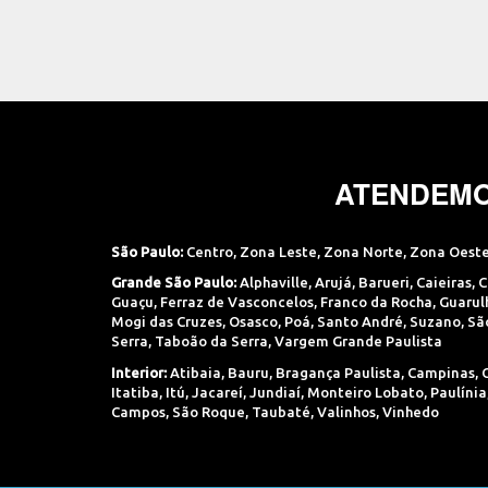
ATENDEMO
São Paulo:
Centro
,
Zona Leste
,
Zona Norte
,
Zona Oest
Grande São Paulo:
Alphaville
,
Arujá
,
Barueri
,
Caieiras
,
C
Guaçu
,
Ferraz de Vasconcelos
,
Franco da Rocha
,
Guarul
Mogi das Cruzes
,
Osasco
,
Poá
,
Santo André
,
Suzano
,
Sã
Serra
,
Taboão da Serra
,
Vargem Grande Paulista
Interior:
Atibaia
,
Bauru
,
Bragança Paulista
,
Campinas
,
Itatiba
,
Itú
,
Jacareí
,
Jundiaí
,
Monteiro Lobato
,
Paulínia
Campos
,
São Roque
,
Taubaté
,
Valinhos
,
Vinhedo