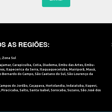
S AS REGIÕES:
e
,
Zona Sul
ajamar
,
Carapicuiba
,
Cotia
,
Diadema
,
Embu das Artes
,
Embu-
hos
,
Itapecerica da Serra
,
Itaquaquecetuba
,
Mairiporã
,
Mauá
,
o Bernardo do Campo
,
São Caetano do Sul
,
São Lourenço da
Campos do Jordão
,
Caçapava
,
Hortolandia
,
Indaiatuba
,
Itapevi
,
,
Piracicaba
,
Salto
,
Santa Isabel
,
Sorocaba
,
Suzano
,
São José dos