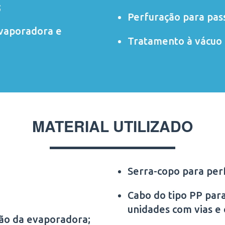
;
Perfuração para pas
evaporadora e
Tratamento à vácuo 
MATERIAL UTILIZADO
Serra-copo para per
Cabo do tipo PP para
unidades com vias e
ção da evaporadora;