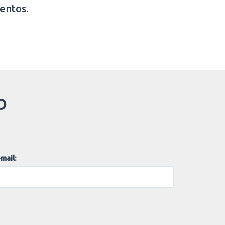
entos.
O
mail: