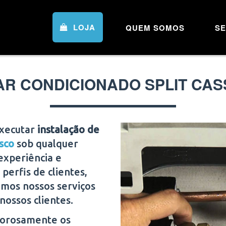
LOJA
QUEM SOMOS
SE
AR CONDICIONADO SPLIT CA
executar
instalação de
sco
sob qualquer
experiência e
perfis de clientes,
amos nossos serviços
nossos clientes.
igorosamente os