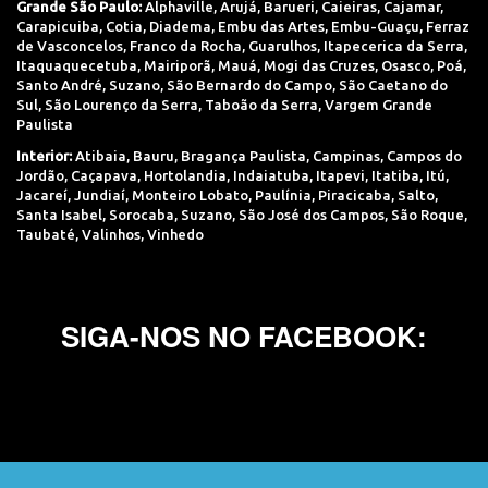
Grande São Paulo:
Alphaville
,
Arujá
,
Barueri
,
Caieiras
,
Cajamar
,
Carapicuiba
,
Cotia
,
Diadema
,
Embu das Artes
,
Embu-Guaçu
,
Ferraz
de Vasconcelos
,
Franco da Rocha
,
Guarulhos
,
Itapecerica da Serra
,
Itaquaquecetuba
,
Mairiporã
,
Mauá
,
Mogi das Cruzes
,
Osasco
,
Poá
,
Santo André
,
Suzano
,
São Bernardo do Campo
,
São Caetano do
Sul
,
São Lourenço da Serra
,
Taboão da Serra
,
Vargem Grande
Paulista
Interior:
Atibaia
,
Bauru
,
Bragança Paulista
,
Campinas
,
Campos do
Jordão
,
Caçapava
,
Hortolandia
,
Indaiatuba
,
Itapevi
,
Itatiba
,
Itú
,
Jacareí
,
Jundiaí
,
Monteiro Lobato
,
Paulínia
,
Piracicaba
,
Salto
,
Santa Isabel
,
Sorocaba
,
Suzano
,
São José dos Campos
,
São Roque
,
Taubaté
,
Valinhos
,
Vinhedo
SIGA-NOS NO FACEBOOK: