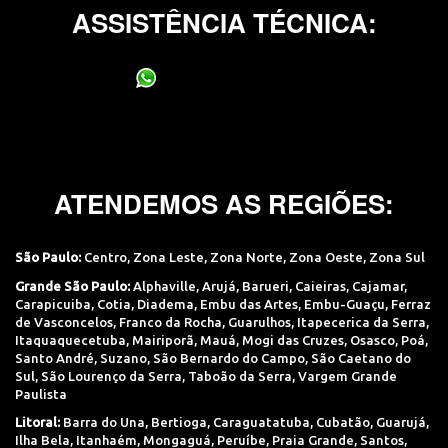
ASSISTÊNCIA TÉCNICA:
(11) 95400-0706
ATENDEMOS AS REGIÕES:
São Paulo:
Centro
,
Zona Leste
,
Zona Norte
,
Zona Oeste
,
Zona Sul
Grande São Paulo:
Alphaville
,
Arujá
,
Barueri
,
Caieiras
,
Cajamar
,
Carapicuiba
,
Cotia
,
Diadema
,
Embu das Artes
,
Embu-Guaçu
,
Ferraz
de Vasconcelos
,
Franco da Rocha
,
Guarulhos
,
Itapecerica da Serra
,
Itaquaquecetuba
,
Mairiporã
,
Mauá
,
Mogi das Cruzes
,
Osasco
,
Poá
,
Santo André
,
Suzano
,
São Bernardo do Campo
,
São Caetano do
Sul
,
São Lourenço da Serra
,
Taboão da Serra
,
Vargem Grande
Paulista
Litoral:
Barra do Una
,
Bertioga
,
Caraguatatuba
,
Cubatão
,
Guarujá
,
Ilha Bela
,
Itanhaém
,
Mongaguá
,
Peruíbe
,
Praia Grande
,
Santos
,