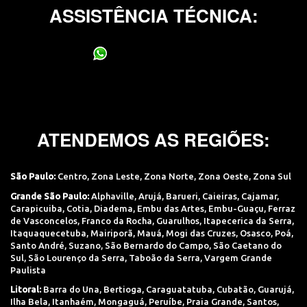
ASSISTÊNCIA TÉCNICA:
(11) 95400-0706
ATENDEMOS AS REGIÕES:
São Paulo:
Centro
,
Zona Leste
,
Zona Norte
,
Zona Oeste
,
Zona Sul
Grande São Paulo:
Alphaville
,
Arujá
,
Barueri
,
Caieiras
,
Cajamar
,
Carapicuiba
,
Cotia
,
Diadema
,
Embu das Artes
,
Embu-Guaçu
,
Ferraz
de Vasconcelos
,
Franco da Rocha
,
Guarulhos
,
Itapecerica da Serra
,
Itaquaquecetuba
,
Mairiporã
,
Mauá
,
Mogi das Cruzes
,
Osasco
,
Poá
,
Santo André
,
Suzano
,
São Bernardo do Campo
,
São Caetano do
Sul
,
São Lourenço da Serra
,
Taboão da Serra
,
Vargem Grande
Paulista
Litoral:
Barra do Una
,
Bertioga
,
Caraguatatuba
,
Cubatão
,
Guarujá
,
Ilha Bela
,
Itanhaém
,
Mongaguá
,
Peruíbe
,
Praia Grande
,
Santos
,