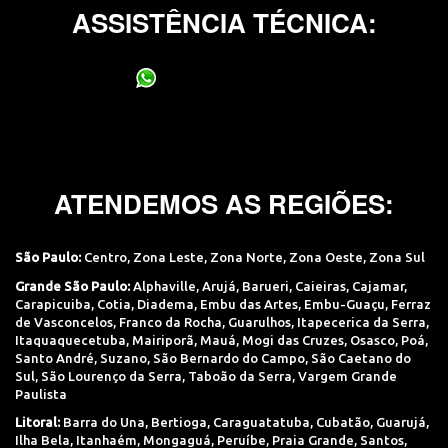
ASSISTÊNCIA TÉCNICA:
(11) 95400-0706
ATENDEMOS AS REGIÕES:
São Paulo:
Centro
,
Zona Leste
,
Zona Norte
,
Zona Oeste
,
Zona Sul
Grande São Paulo:
Alphaville
,
Arujá
,
Barueri
,
Caieiras
,
Cajamar
,
Carapicuiba
,
Cotia
,
Diadema
,
Embu das Artes
,
Embu-Guaçu
,
Ferraz
de Vasconcelos
,
Franco da Rocha
,
Guarulhos
,
Itapecerica da Serra
,
Itaquaquecetuba
,
Mairiporã
,
Mauá
,
Mogi das Cruzes
,
Osasco
,
Poá
,
Santo André
,
Suzano
,
São Bernardo do Campo
,
São Caetano do
Sul
,
São Lourenço da Serra
,
Taboão da Serra
,
Vargem Grande
Paulista
Litoral:
Barra do Una
,
Bertioga
,
Caraguatatuba
,
Cubatão
,
Guarujá
,
Ilha Bela
,
Itanhaém
,
Mongaguá
,
Peruíbe
,
Praia Grande
,
Santos
,