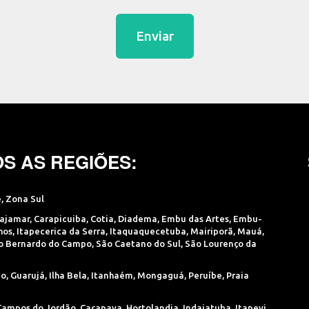
Enviar
S AS REGIÕES:
e
,
Zona Sul
ajamar
,
Carapicuiba
,
Cotia
,
Diadema
,
Embu das Artes
,
Embu-
hos
,
Itapecerica da Serra
,
Itaquaquecetuba
,
Mairiporã
,
Mauá
,
o Bernardo do Campo
,
São Caetano do Sul
,
São Lourenço da
ão
,
Guarujá
,
Ilha Bela
,
Itanhaém
,
Mongaguá
,
Peruíbe
,
Praia
Campos do Jordão
,
Caçapava
,
Hortolandia
,
Indaiatuba
,
Itapevi
,