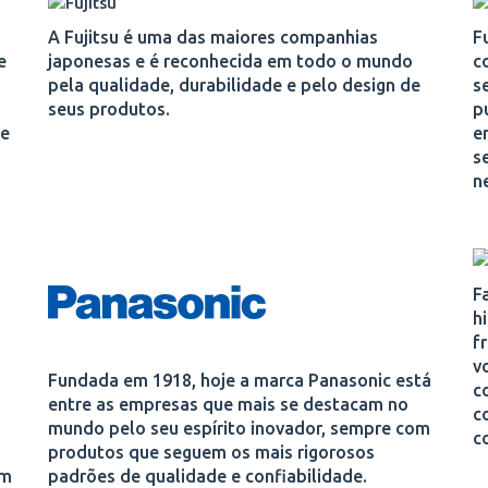
A Fujitsu é uma das maiores companhias
F
e
japonesas e é reconhecida em todo o mundo
c
pela qualidade, durabilidade e pelo design de
s
seus produtos.
p
 e
e
s
n
F
h
f
v
Fundada em 1918, hoje a marca Panasonic está
c
entre as empresas que mais se destacam no
c
mundo pelo seu espírito inovador, sempre com
c
produtos que seguem os mais rigorosos
em
padrões de qualidade e confiabilidade.