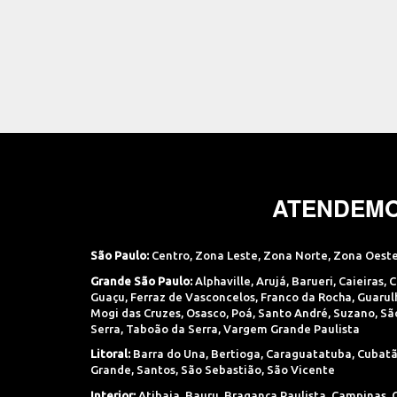
ATENDEMO
São Paulo:
Centro
,
Zona Leste
,
Zona Norte
,
Zona Oest
Grande São Paulo:
Alphaville
,
Arujá
,
Barueri
,
Caieiras
,
C
Guaçu
,
Ferraz de Vasconcelos
,
Franco da Rocha
,
Guarul
Mogi das Cruzes
,
Osasco
,
Poá
,
Santo André
,
Suzano
,
Sã
Serra
,
Taboão da Serra
,
Vargem Grande Paulista
Litoral:
Barra do Una
,
Bertioga
,
Caraguatatuba
,
Cubat
Grande
,
Santos
,
São Sebastião
,
São Vicente
Interior:
Atibaia
,
Bauru
,
Bragança Paulista
,
Campinas
,