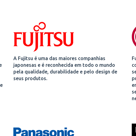
A Fujitsu é uma das maiores companhias
F
e
japonesas e é reconhecida em todo o mundo
c
pela qualidade, durabilidade e pelo design de
s
seus produtos.
p
 e
e
s
n