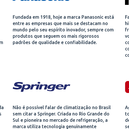
Fundada em 1918, hoje a marca Panasonic está
F
entre as empresas que mais se destacam no
h
mundo pelo seu espírito inovador, sempre com
f
produtos que seguem os mais rigorosos
v
em
padrões de qualidade e confiabilidade.
c
c
c
da
Não é possível falar de climatização no Brasil
A
s
sem citar a Springer. Criada no Rio Grande do
t
Sul e pioneira no mercado de refrigeração, a
d
marca utiliza tecnologia genuinamente
s