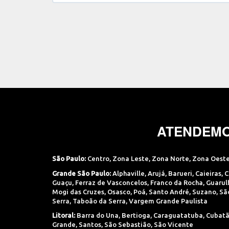
ATENDEMO
São Paulo:
Centro
,
Zona Leste
,
Zona Norte
,
Zona Oest
Grande São Paulo:
Alphaville
,
Arujá
,
Barueri
,
Caieiras
,
C
Guaçu
,
Ferraz de Vasconcelos
,
Franco da Rocha
,
Guarul
Mogi das Cruzes
,
Osasco
,
Poá
,
Santo André
,
Suzano
,
Sã
Serra
,
Taboão da Serra
,
Vargem Grande Paulista
Litoral:
Barra do Una
,
Bertioga
,
Caraguatatuba
,
Cubat
Grande
,
Santos
,
São Sebastião
,
São Vicente