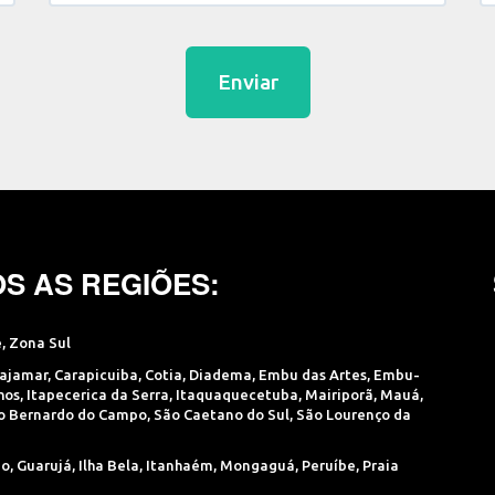
Enviar
S AS REGIÕES:
e
,
Zona Sul
ajamar
,
Carapicuiba
,
Cotia
,
Diadema
,
Embu das Artes
,
Embu-
hos
,
Itapecerica da Serra
,
Itaquaquecetuba
,
Mairiporã
,
Mauá
,
o Bernardo do Campo
,
São Caetano do Sul
,
São Lourenço da
ão
,
Guarujá
,
Ilha Bela
,
Itanhaém
,
Mongaguá
,
Peruíbe
,
Praia