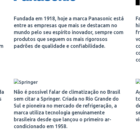
Fundada em 1918, hoje a marca Panasonic está
F
entre as empresas que mais se destacam no
h
mundo pelo seu espírito inovador, sempre com
f
produtos que seguem os mais rigorosos
v
em
padrões de qualidade e confiabilidade.
c
c
c
da
Não é possível falar de climatização no Brasil
A
s
sem citar a Springer. Criada no Rio Grande do
t
Sul e pioneira no mercado de refrigeração, a
d
marca utiliza tecnologia genuinamente
s
brasileira desde que lançou o primeiro ar-
v
condicionado em 1958.