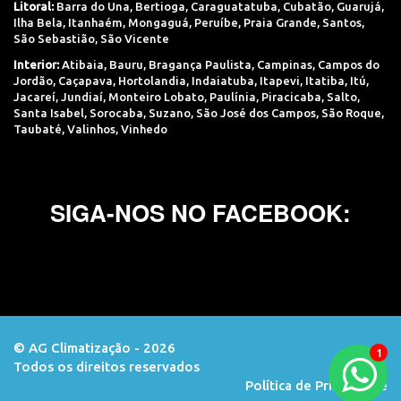
Litoral:
Barra do Una
,
Bertioga
,
Caraguatatuba
,
Cubatão
,
Guarujá
,
Ilha Bela
,
Itanhaém
,
Mongaguá
,
Peruíbe
,
Praia Grande
,
Santos
,
São Sebastião
,
São Vicente
Interior:
Atibaia
,
Bauru
,
Bragança Paulista
,
Campinas
,
Campos do
Jordão
,
Caçapava
,
Hortolandia
,
Indaiatuba
,
Itapevi
,
Itatiba
,
Itú
,
Jacareí
,
Jundiaí
,
Monteiro Lobato
,
Paulínia
,
Piracicaba
,
Salto
,
Santa Isabel
,
Sorocaba
,
Suzano
,
São José dos Campos
,
São Roque
,
Taubaté
,
Valinhos
,
Vinhedo
SIGA-NOS NO FACEBOOK:
© AG Climatização - 2026
Todos os direitos reservados
Orçamento
Política de Privacidade