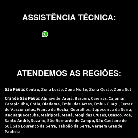
ASSISTÊNCIA TÉCNICA:
(11) 95400-0706
ATENDEMOS AS REGIÕES:
São Paulo:
Centro
,
Zona Leste
,
Zona Norte
,
Zona Oeste
,
Zona Sul
Grande São Paulo:
Alphaville
,
Arujá
,
Barueri
,
Caieiras
,
Cajamar
,
Carapicuiba
,
Cotia
,
Diadema
,
Embu das Artes
,
Embu-Guaçu
,
Ferraz
de Vasconcelos
,
Franco da Rocha
,
Guarulhos
,
Itapecerica da Serra
,
Itaquaquecetuba
,
Mairiporã
,
Mauá
,
Mogi das Cruzes
,
Osasco
,
Poá
,
Santo André
,
Suzano
,
São Bernardo do Campo
,
São Caetano do
Sul
,
São Lourenço da Serra
,
Taboão da Serra
,
Vargem Grande
Paulista