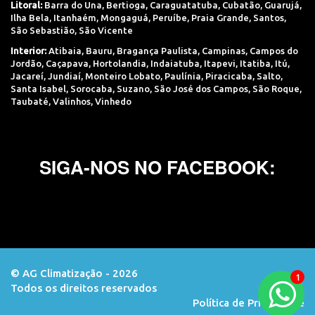
Litoral:
Barra do Una
,
Bertioga
,
Caraguatatuba
,
Cubatão
,
Guarujá
,
Ilha Bela
,
Itanhaém
,
Mongaguá
,
Peruíbe
,
Praia Grande
,
Santos
,
São Sebastião
,
São Vicente
Interior:
Atibaia
,
Bauru
,
Bragança Paulista
,
Campinas
,
Campos do
Jordão
,
Caçapava
,
Hortolandia
,
Indaiatuba
,
Itapevi
,
Itatiba
,
Itú
,
Jacareí
,
Jundiaí
,
Monteiro Lobato
,
Paulínia
,
Piracicaba
,
Salto
,
Santa Isabel
,
Sorocaba
,
Suzano
,
São José dos Campos
,
São Roque
,
Taubaté
,
Valinhos
,
Vinhedo
SIGA-NOS NO FACEBOOK:
© AG Climatização - 2026
Todos os direitos reservados
Orçamento
Política de Privacidade