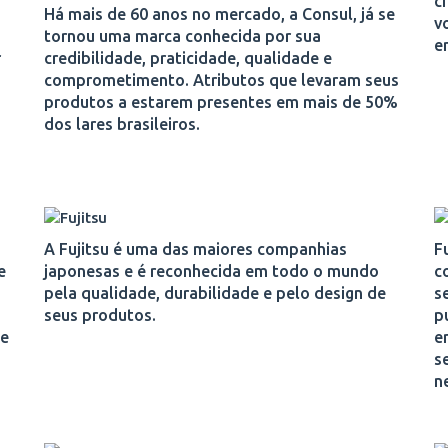
c
Há mais de 60 anos no mercado, a Consul, já se
v
tornou uma marca conhecida por sua
e
r
credibilidade, praticidade, qualidade e
comprometimento. Atributos que levaram seus
produtos a estarem presentes em mais de 50%
dos lares brasileiros.
A Fujitsu é uma das maiores companhias
F
e
japonesas e é reconhecida em todo o mundo
c
pela qualidade, durabilidade e pelo design de
s
seus produtos.
p
 e
e
s
n