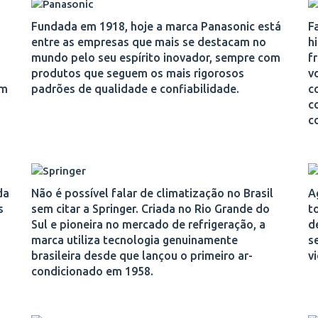
Fundada em 1918, hoje a marca Panasonic está
F
entre as empresas que mais se destacam no
h
mundo pelo seu espírito inovador, sempre com
f
produtos que seguem os mais rigorosos
v
em
padrões de qualidade e confiabilidade.
c
c
c
da
Não é possível falar de climatização no Brasil
A
s
sem citar a Springer. Criada no Rio Grande do
t
Sul e pioneira no mercado de refrigeração, a
d
marca utiliza tecnologia genuinamente
s
brasileira desde que lançou o primeiro ar-
v
condicionado em 1958.