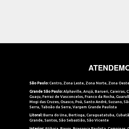
ATENDEMO
São Paulo:
Centro
,
Zona Leste
,
Zona Norte
,
Zona Oest
Grande São Paulo:
Alphaville
,
Arujá
,
Barueri
,
Caieiras
,
C
Guaçu
,
Ferraz de Vasconcelos
,
Franco da Rocha
,
Guarul
Mogi das Cruzes
,
Osasco
,
Poá
,
Santo André
,
Suzano
,
Sã
Serra
,
Taboão da Serra
,
Vargem Grande Paulista
Litoral:
Barra do Una
,
Bertioga
,
Caraguatatuba
,
Cubat
Grande
,
Santos
,
São Sebastião
,
São Vicente
Interior:
Atibaia
,
Bauru
,
Bragança Paulista
,
Campinas
,