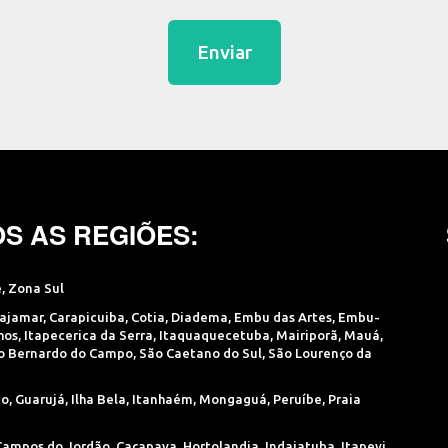
Enviar
S AS REGIÕES:
e
,
Zona Sul
ajamar
,
Carapicuiba
,
Cotia
,
Diadema
,
Embu das Artes
,
Embu-
hos
,
Itapecerica da Serra
,
Itaquaquecetuba
,
Mairiporã
,
Mauá
,
o Bernardo do Campo
,
São Caetano do Sul
,
São Lourenço da
ão
,
Guarujá
,
Ilha Bela
,
Itanhaém
,
Mongaguá
,
Peruíbe
,
Praia
Campos do Jordão
,
Caçapava
,
Hortolandia
,
Indaiatuba
,
Itapevi
,