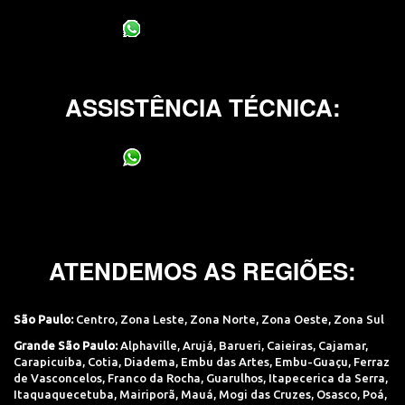
(11) 95400-0706
ASSISTÊNCIA TÉCNICA:
(11) 95400-0706
ATENDEMOS AS REGIÕES:
São Paulo:
Centro
,
Zona Leste
,
Zona Norte
,
Zona Oeste
,
Zona Sul
Grande São Paulo:
Alphaville
,
Arujá
,
Barueri
,
Caieiras
,
Cajamar
,
Carapicuiba
,
Cotia
,
Diadema
,
Embu das Artes
,
Embu-Guaçu
,
Ferraz
de Vasconcelos
,
Franco da Rocha
,
Guarulhos
,
Itapecerica da Serra
,
Itaquaquecetuba
,
Mairiporã
,
Mauá
,
Mogi das Cruzes
,
Osasco
,
Poá
,