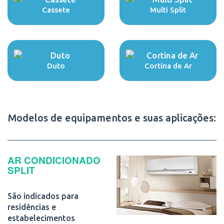
Cassete
Multi Split
Duto
Cortina de Ar
Modelos de equipamentos e suas aplicações:
AR CONDICIONADO
SPLIT
São indicados para
residências e
estabelecimentos