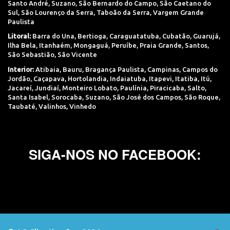
Santo André
,
Suzano
,
São Bernardo do Campo
,
São Caetano do
Sul
,
São Lourenço da Serra
,
Taboão da Serra
,
Vargem Grande
Paulista
Litoral:
Barra do Una
,
Bertioga
,
Caraguatatuba
,
Cubatão
,
Guarujá
,
Ilha Bela
,
Itanhaém
,
Mongaguá
,
Peruíbe
,
Praia Grande
,
Santos
,
São Sebastião
,
São Vicente
Interior:
Atibaia
,
Bauru
,
Bragança Paulista
,
Campinas
,
Campos do
Jordão
,
Caçapava
,
Hortolandia
,
Indaiatuba
,
Itapevi
,
Itatiba
,
Itú
,
Jacareí
,
Jundiaí
,
Monteiro Lobato
,
Paulínia
,
Piracicaba
,
Salto
,
Santa Isabel
,
Sorocaba
,
Suzano
,
São José dos Campos
,
São Roque
,
Taubaté
,
Valinhos
,
Vinhedo
SIGA-NOS NO FACEBOOK: