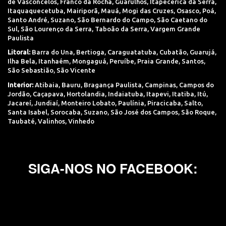
de Vasconcelos
,
Franco da Rocha
,
Guarulhos
,
Itapecerica da Serra
,
Itaquaquecetuba
,
Mairiporã
,
Mauá
,
Mogi das Cruzes
,
Osasco
,
Poá
,
Santo André
,
Suzano
,
São Bernardo do Campo
,
São Caetano do
Sul
,
São Lourenço da Serra
,
Taboão da Serra
,
Vargem Grande
Paulista
Litoral:
Barra do Una
,
Bertioga
,
Caraguatatuba
,
Cubatão
,
Guarujá
,
Ilha Bela
,
Itanhaém
,
Mongaguá
,
Peruíbe
,
Praia Grande
,
Santos
,
São Sebastião
,
São Vicente
Interior:
Atibaia
,
Bauru
,
Bragança Paulista
,
Campinas
,
Campos do
Jordão
,
Caçapava
,
Hortolandia
,
Indaiatuba
,
Itapevi
,
Itatiba
,
Itú
,
Jacareí
,
Jundiaí
,
Monteiro Lobato
,
Paulínia
,
Piracicaba
,
Salto
,
Santa Isabel
,
Sorocaba
,
Suzano
,
São José dos Campos
,
São Roque
,
Taubaté
,
Valinhos
,
Vinhedo
SIGA-NOS NO FACEBOOK: