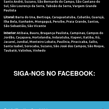
Santo André
,
Suzano
,
São Bernardo do Campo
,
São Caetano do
Sul
,
São Lourenço da Serra
,
Taboão da Serra
,
Vargem Grande
Paulista
Litoral:
Barra do Una
,
Bertioga
,
Caraguatatuba
,
Cubatão
,
Guarujá
,
Ilha Bela
,
Itanhaém
,
Mongaguá
,
Peruíbe
,
Praia Grande
,
Santos
,
São Sebastião
,
São Vicente
Interior:
Atibaia
,
Bauru
,
Bragança Paulista
,
Campinas
,
Campos do
Jordão
,
Caçapava
,
Hortolandia
,
Indaiatuba
,
Itapevi
,
Itatiba
,
Itú
,
Jacareí
,
Jundiaí
,
Monteiro Lobato
,
Paulínia
,
Piracicaba
,
Salto
,
Santa Isabel
,
Sorocaba
,
Suzano
,
São José dos Campos
,
São Roque
,
Taubaté
,
Valinhos
,
Vinhedo
SIGA-NOS NO FACEBOOK: