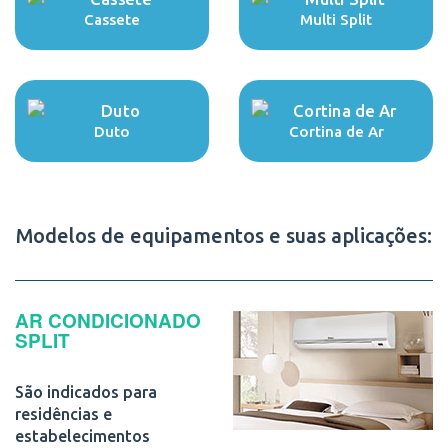
Cassete
Multi Split
Duto
Cortina de Ar
Modelos de equipamentos e suas aplicações:
AR CONDICIONADO
SPLIT
São indicados para
residências e
estabelecimentos