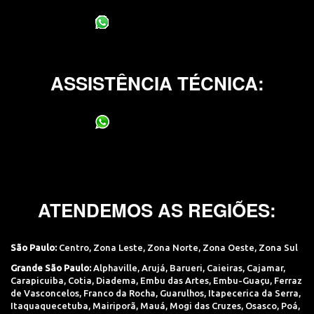
(11) 95400-0706
ASSISTÊNCIA TÉCNICA:
(11) 95400-0706
ATENDEMOS AS REGIÕES:
São Paulo:
Centro
,
Zona Leste
,
Zona Norte
,
Zona Oeste
,
Zona Sul
Grande São Paulo:
Alphaville
,
Arujá
,
Barueri
,
Caieiras
,
Cajamar
,
Carapicuiba
,
Cotia
,
Diadema
,
Embu das Artes
,
Embu-Guaçu
,
Ferraz
de Vasconcelos
,
Franco da Rocha
,
Guarulhos
,
Itapecerica da Serra
,
Itaquaquecetuba
,
Mairiporã
,
Mauá
,
Mogi das Cruzes
,
Osasco
,
Poá
,