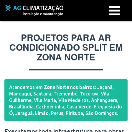
Menu
PROJETOS PARA AR
CONDICIONADO SPLIT EM
ZONA NORTE
Atendemos em
Zona Norte
nos bairros: Jaçanã,
Mandaqui, Santana, Tremembé, Tucuruvi, Vila
Guilherme, Vila Maria, Vila Medeiros, Anhanguera,
Brasilândia, Cachoeirinha, Casa Verde, Freguesia do
Ó, Jaraguá, Limão, Perus, Pirituba, São Domingos.
Executamos toda infraestrutura para obras