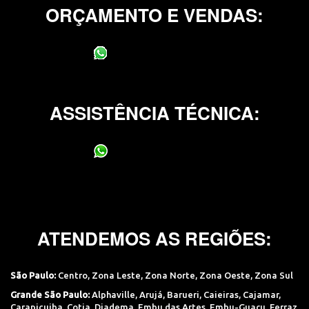
ORÇAMENTO E VENDAS:
(11) 95400-0706
ASSISTÊNCIA TÉCNICA:
(11) 95400-0706
ATENDEMOS AS REGIÕES:
São Paulo:
Centro
,
Zona Leste
,
Zona Norte
,
Zona Oeste
,
Zona Sul
Grande São Paulo:
Alphaville
,
Arujá
,
Barueri
,
Caieiras
,
Cajamar
,
Carapicuiba
,
Cotia
,
Diadema
,
Embu das Artes
,
Embu-Guaçu
,
Ferraz