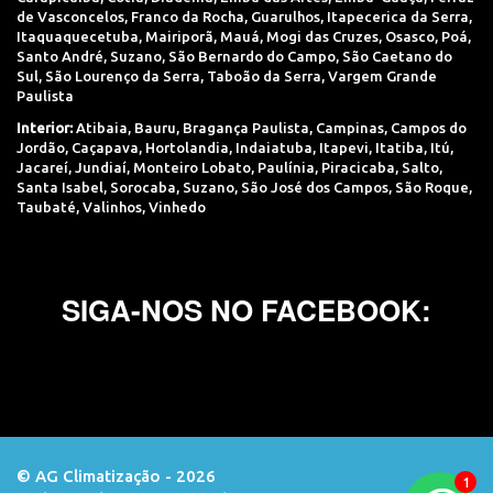
de Vasconcelos
,
Franco da Rocha
,
Guarulhos
,
Itapecerica da Serra
,
Itaquaquecetuba
,
Mairiporã
,
Mauá
,
Mogi das Cruzes
,
Osasco
,
Poá
,
Santo André
,
Suzano
,
São Bernardo do Campo
,
São Caetano do
Sul
,
São Lourenço da Serra
,
Taboão da Serra
,
Vargem Grande
Paulista
Interior:
Atibaia
,
Bauru
,
Bragança Paulista
,
Campinas
,
Campos do
Jordão
,
Caçapava
,
Hortolandia
,
Indaiatuba
,
Itapevi
,
Itatiba
,
Itú
,
Jacareí
,
Jundiaí
,
Monteiro Lobato
,
Paulínia
,
Piracicaba
,
Salto
,
Santa Isabel
,
Sorocaba
,
Suzano
,
São José dos Campos
,
São Roque
,
Taubaté
,
Valinhos
,
Vinhedo
SIGA-NOS NO FACEBOOK:
© AG Climatização - 2026