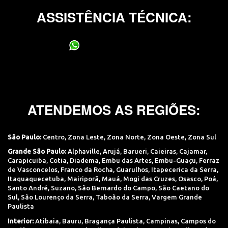
ASSISTÊNCIA TÉCNICA:
(11) 95400-0706
ATENDEMOS AS REGIÕES:
São Paulo:
Centro
,
Zona Leste
,
Zona Norte
,
Zona Oeste
,
Zona Sul
Grande São Paulo:
Alphaville
,
Arujá
,
Barueri
,
Caieiras
,
Cajamar
,
Carapicuiba
,
Cotia
,
Diadema
,
Embu das Artes
,
Embu-Guaçu
,
Ferraz
de Vasconcelos
,
Franco da Rocha
,
Guarulhos
,
Itapecerica da Serra
,
Itaquaquecetuba
,
Mairiporã
,
Mauá
,
Mogi das Cruzes
,
Osasco
,
Poá
,
Santo André
,
Suzano
,
São Bernardo do Campo
,
São Caetano do
Sul
,
São Lourenço da Serra
,
Taboão da Serra
,
Vargem Grande
Paulista
Interior:
Atibaia
,
Bauru
,
Bragança Paulista
,
Campinas
,
Campos do