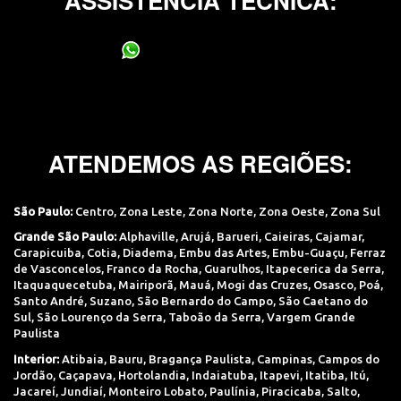
ASSISTÊNCIA TÉCNICA:
(11) 95400-0706
ATENDEMOS AS REGIÕES:
São Paulo:
Centro
,
Zona Leste
,
Zona Norte
,
Zona Oeste
,
Zona Sul
Grande São Paulo:
Alphaville
,
Arujá
,
Barueri
,
Caieiras
,
Cajamar
,
Carapicuiba
,
Cotia
,
Diadema
,
Embu das Artes
,
Embu-Guaçu
,
Ferraz
de Vasconcelos
,
Franco da Rocha
,
Guarulhos
,
Itapecerica da Serra
,
Itaquaquecetuba
,
Mairiporã
,
Mauá
,
Mogi das Cruzes
,
Osasco
,
Poá
,
Santo André
,
Suzano
,
São Bernardo do Campo
,
São Caetano do
Sul
,
São Lourenço da Serra
,
Taboão da Serra
,
Vargem Grande
Paulista
Interior:
Atibaia
,
Bauru
,
Bragança Paulista
,
Campinas
,
Campos do
Jordão
,
Caçapava
,
Hortolandia
,
Indaiatuba
,
Itapevi
,
Itatiba
,
Itú
,
Jacareí
,
Jundiaí
,
Monteiro Lobato
,
Paulínia
,
Piracicaba
,
Salto
,