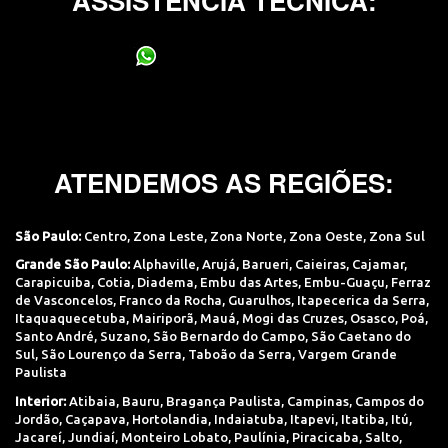
ASSISTÊNCIA TÉCNICA:
(11) 95400-0706
ATENDEMOS AS REGIÕES:
São Paulo:
Centro
,
Zona Leste
,
Zona Norte
,
Zona Oeste
,
Zona Sul
Grande São Paulo:
Alphaville
,
Arujá
,
Barueri
,
Caieiras
,
Cajamar
,
Carapicuiba
,
Cotia
,
Diadema
,
Embu das Artes
,
Embu-Guaçu
,
Ferraz
de Vasconcelos
,
Franco da Rocha
,
Guarulhos
,
Itapecerica da Serra
,
Itaquaquecetuba
,
Mairiporã
,
Mauá
,
Mogi das Cruzes
,
Osasco
,
Poá
,
Santo André
,
Suzano
,
São Bernardo do Campo
,
São Caetano do
Sul
,
São Lourenço da Serra
,
Taboão da Serra
,
Vargem Grande
Paulista
Interior:
Atibaia
,
Bauru
,
Bragança Paulista
,
Campinas
,
Campos do
Jordão
,
Caçapava
,
Hortolandia
,
Indaiatuba
,
Itapevi
,
Itatiba
,
Itú
,
Jacareí
,
Jundiaí
,
Monteiro Lobato
,
Paulínia
,
Piracicaba
,
Salto
,