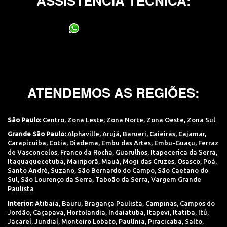
ASSISTÊNCIA TÉCNICA:
(11) 95400-0706
ATENDEMOS AS REGIÕES:
São Paulo:
Centro
,
Zona Leste
,
Zona Norte
,
Zona Oeste
,
Zona Sul
Grande São Paulo:
Alphaville
,
Arujá
,
Barueri
,
Caieiras
,
Cajamar
,
Carapicuiba
,
Cotia
,
Diadema
,
Embu das Artes
,
Embu-Guaçu
,
Ferraz
de Vasconcelos
,
Franco da Rocha
,
Guarulhos
,
Itapecerica da Serra
,
Itaquaquecetuba
,
Mairiporã
,
Mauá
,
Mogi das Cruzes
,
Osasco
,
Poá
,
Santo André
,
Suzano
,
São Bernardo do Campo
,
São Caetano do
Sul
,
São Lourenço da Serra
,
Taboão da Serra
,
Vargem Grande
Paulista
Interior:
Atibaia
,
Bauru
,
Bragança Paulista
,
Campinas
,
Campos do
Jordão
,
Caçapava
,
Hortolandia
,
Indaiatuba
,
Itapevi
,
Itatiba
,
Itú
,
Jacareí
,
Jundiaí
,
Monteiro Lobato
,
Paulínia
,
Piracicaba
,
Salto
,