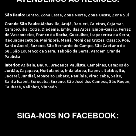
São Paulo:
Centro
,
Zona Leste
,
Zona Norte
,
Zona Oeste
,
Zona Sul
Grande São Paulo:
Alphaville
,
Arujá
,
Barueri
,
Caieiras
,
Cajamar
,
Carapicuiba
,
Cotia
,
Diadema
,
Embu das Artes
,
Embu-Guaçu
,
Ferraz
de Vasconcelos
,
Franco da Rocha
,
Guarulhos
,
Itapecerica da Serra
,
Itaquaquecetuba
,
Mairiporã
,
Mauá
,
Mogi das Cruzes
,
Osasco
,
Poá
,
Santo André
,
Suzano
,
São Bernardo do Campo
,
São Caetano do
Sul
,
São Lourenço da Serra
,
Taboão da Serra
,
Vargem Grande
Paulista
Interior:
Atibaia
,
Bauru
,
Bragança Paulista
,
Campinas
,
Campos do
Jordão
,
Caçapava
,
Hortolandia
,
Indaiatuba
,
Itapevi
,
Itatiba
,
Itú
,
Jacareí
,
Jundiaí
,
Monteiro Lobato
,
Paulínia
,
Piracicaba
,
Salto
,
Santa Isabel
,
Sorocaba
,
Suzano
,
São José dos Campos
,
São Roque
,
Taubaté
,
Valinhos
,
Vinhedo
SIGA-NOS NO FACEBOOK: