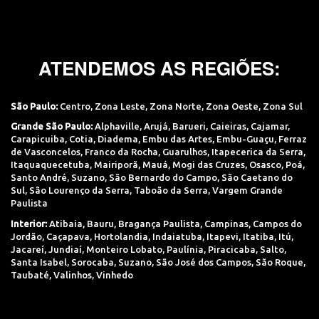
ATENDEMOS AS REGIÕES:
São Paulo:
Centro
,
Zona Leste
,
Zona Norte
,
Zona Oeste
,
Zona Sul
Grande São Paulo:
Alphaville
,
Arujá
,
Barueri
,
Caieiras
,
Cajamar
,
Carapicuiba
,
Cotia
,
Diadema
,
Embu das Artes
,
Embu-Guaçu
,
Ferraz
de Vasconcelos
,
Franco da Rocha
,
Guarulhos
,
Itapecerica da Serra
,
Itaquaquecetuba
,
Mairiporã
,
Mauá
,
Mogi das Cruzes
,
Osasco
,
Poá
,
Santo André
,
Suzano
,
São Bernardo do Campo
,
São Caetano do
Sul
,
São Lourenço da Serra
,
Taboão da Serra
,
Vargem Grande
Paulista
Interior:
Atibaia
,
Bauru
,
Bragança Paulista
,
Campinas
,
Campos do
Jordão
,
Caçapava
,
Hortolandia
,
Indaiatuba
,
Itapevi
,
Itatiba
,
Itú
,
Jacareí
,
Jundiaí
,
Monteiro Lobato
,
Paulínia
,
Piracicaba
,
Salto
,
Santa Isabel
,
Sorocaba
,
Suzano
,
São José dos Campos
,
São Roque
,
Taubaté
,
Valinhos
,
Vinhedo