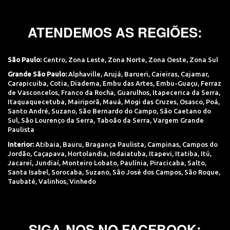
ATENDEMOS AS REGIÕES:
São Paulo:
Centro
,
Zona Leste
,
Zona Norte
,
Zona Oeste
,
Zona Sul
Grande São Paulo:
Alphaville
,
Arujá
,
Barueri
,
Caieiras
,
Cajamar
,
Carapicuiba
,
Cotia
,
Diadema
,
Embu das Artes
,
Embu-Guaçu
,
Ferraz
de Vasconcelos
,
Franco da Rocha
,
Guarulhos
,
Itapecerica da Serra
,
Itaquaquecetuba
,
Mairiporã
,
Mauá
,
Mogi das Cruzes
,
Osasco
,
Poá
,
Santo André
,
Suzano
,
São Bernardo do Campo
,
São Caetano do
Sul
,
São Lourenço da Serra
,
Taboão da Serra
,
Vargem Grande
Paulista
Interior:
Atibaia
,
Bauru
,
Bragança Paulista
,
Campinas
,
Campos do
Jordão
,
Caçapava
,
Hortolandia
,
Indaiatuba
,
Itapevi
,
Itatiba
,
Itú
,
Jacareí
,
Jundiaí
,
Monteiro Lobato
,
Paulínia
,
Piracicaba
,
Salto
,
Santa Isabel
,
Sorocaba
,
Suzano
,
São José dos Campos
,
São Roque
,
Taubaté
,
Valinhos
,
Vinhedo
SIGA-NOS NO FACEBOOK: