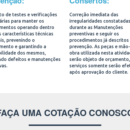
venção:
Consertos:
o de testes e verificações
Correção imediata das
árias para manter os
irregularidades constatada
mentos operando dentro
durante as Manutenções
 características técnicas
preventivas e seguir os
is, prevenindo o
procedimentos já descritos
mento e garantindo a
prevenção. As peças e mão
bilidade dos mesmos,
obra utilizada nesta ativid
ndo defeitos e manutenções
serão objeto de orçamento,
vas.
serviços somente serão ef
após aprovação do cliente.
FAÇA UMA COTAÇÃO CONOSC