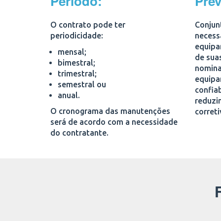
Periodo:
Pre
O contrato pode ter
Conjunt
periodicidade:
necess
equipa
mensal;
de suas
bimestral;
nomina
trimestral;
equipa
semestral ou
confia
anual.
reduzi
O cronograma das manutenções
correti
será de acordo com a necessidade
do contratante.