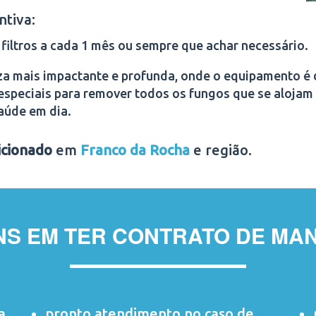
ntiva:
filtros a cada 1 mês ou sempre que achar necessário.
a mais impactante e profunda, onde o equipamento é
especiais para remover todos os fungos que se alojam 
aúde em dia.
icionado
em
Franco da Rocha
e região.
NS EM TER CONTRATO DE MA
a
pronto atendimento no caso de