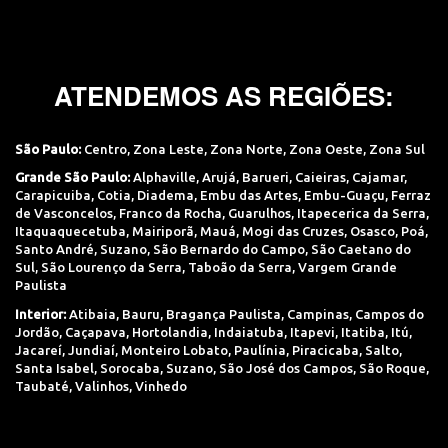
ATENDEMOS AS REGIÕES:
São Paulo:
Centro
,
Zona Leste
,
Zona Norte
,
Zona Oeste
,
Zona Sul
Grande São Paulo:
Alphaville
,
Arujá
,
Barueri
,
Caieiras
,
Cajamar
,
Carapicuiba
,
Cotia
,
Diadema
,
Embu das Artes
,
Embu-Guaçu
,
Ferraz
de Vasconcelos
,
Franco da Rocha
,
Guarulhos
,
Itapecerica da Serra
,
Itaquaquecetuba
,
Mairiporã
,
Mauá
,
Mogi das Cruzes
,
Osasco
,
Poá
,
Santo André
,
Suzano
,
São Bernardo do Campo
,
São Caetano do
Sul
,
São Lourenço da Serra
,
Taboão da Serra
,
Vargem Grande
Paulista
Interior:
Atibaia
,
Bauru
,
Bragança Paulista
,
Campinas
,
Campos do
Jordão
,
Caçapava
,
Hortolandia
,
Indaiatuba
,
Itapevi
,
Itatiba
,
Itú
,
Jacareí
,
Jundiaí
,
Monteiro Lobato
,
Paulínia
,
Piracicaba
,
Salto
,
Santa Isabel
,
Sorocaba
,
Suzano
,
São José dos Campos
,
São Roque
,
Taubaté
,
Valinhos
,
Vinhedo