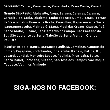
São Paulo:
Centro
,
Zona Leste
,
Zona Norte
,
Zona Oeste
,
Zona Sul
Grande São Paulo:
Alphaville
,
Arujá
,
Barueri
,
Caieiras
,
Cajamar
,
Carapicuiba
,
Cotia
,
Diadema
,
Embu das Artes
,
Embu-Guaçu
,
Ferraz
de Vasconcelos
,
Franco da Rocha
,
Guarulhos
,
Itapecerica da Serra
,
Itaquaquecetuba
,
Mairiporã
,
Mauá
,
Mogi das Cruzes
,
Osasco
,
Poá
,
Santo André
,
Suzano
,
São Bernardo do Campo
,
São Caetano do
Sul
,
São Lourenço da Serra
,
Taboão da Serra
,
Vargem Grande
Paulista
Interior:
Atibaia
,
Bauru
,
Bragança Paulista
,
Campinas
,
Campos do
Jordão
,
Caçapava
,
Hortolandia
,
Indaiatuba
,
Itapevi
,
Itatiba
,
Itú
,
Jacareí
,
Jundiaí
,
Monteiro Lobato
,
Paulínia
,
Piracicaba
,
Salto
,
Santa Isabel
,
Sorocaba
,
Suzano
,
São José dos Campos
,
São Roque
,
Taubaté
,
Valinhos
,
Vinhedo
SIGA-NOS NO FACEBOOK: